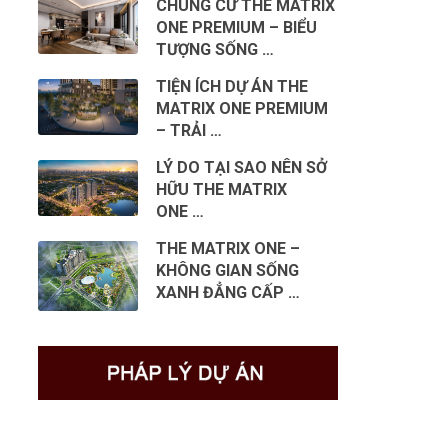
CHUNG CƯ THE MATRIX
ONE PREMIUM – BIỂU
TƯỢNG SỐNG …
TIỆN ÍCH DỰ ÁN THE
MATRIX ONE PREMIUM
– TRẢI …
LÝ DO TẠI SAO NÊN SỞ
HỮU THE MATRIX
ONE …
THE MATRIX ONE –
KHÔNG GIAN SỐNG
XANH ĐẲNG CẤP …