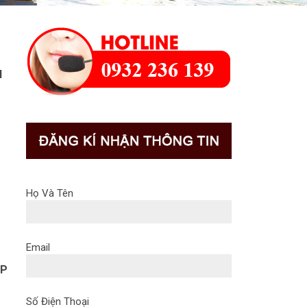
I
Họ Và Tên
Email
ÉP
Số Điện Thoại