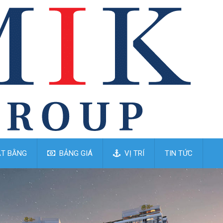
T BẰNG
BẢNG GIÁ
VỊ TRÍ
TIN TỨC