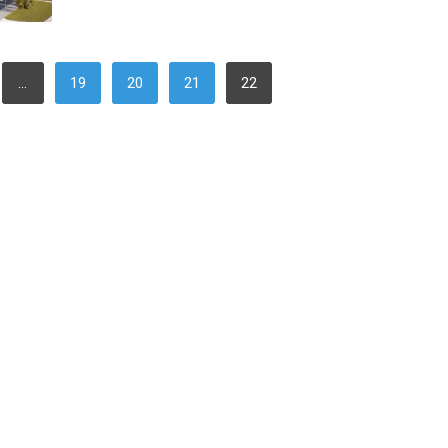
…
19
20
21
22