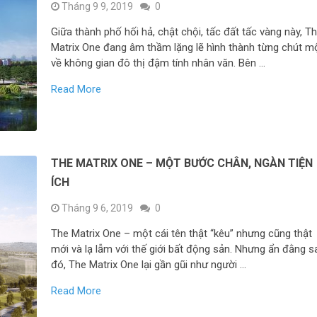
Tháng 9 9, 2019
0
Giữa thành phố hối hả, chật chội, tấc đất tấc vàng này, T
Matrix One đang âm thầm lặng lẽ hình thành từng chút m
về không gian đô thị đậm tính nhân văn. Bên …
Read More
THE MATRIX ONE – MỘT BƯỚC CHÂN, NGÀN TIỆN
ÍCH
Tháng 9 6, 2019
0
The Matrix One – một cái tên thật “kêu” nhưng cũng thật
mới và lạ lẫm với thế giới bất động sản. Nhưng ẩn đằng s
đó, The Matrix One lại gần gũi như người …
Read More