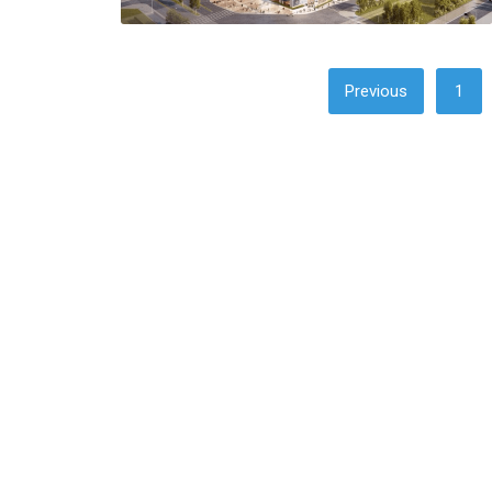
PHÂN
Previous
1
TRANG
BÀI
VIẾT