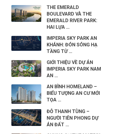
THE EMERALD
BOULEVARD VÀ THE
EMERALD RIVER PARK:
HAI LỰA …
IMPERIA SKY PARK AN
KHÁNH: ĐÓN SÓNG HẠ
TẦNG TỪ …
GIỚI THIỆU VỀ DỰ ÁN
IMPERIA SKY PARK NAM
AN …
AN BÌNH HOMELAND –
BIỂU TƯỢNG AN CƯ MỚI
TỌA …
ĐỖ THANH TÙNG –
NGƯỜI TIÊN PHONG DỰ
ÁN ĐẤT …