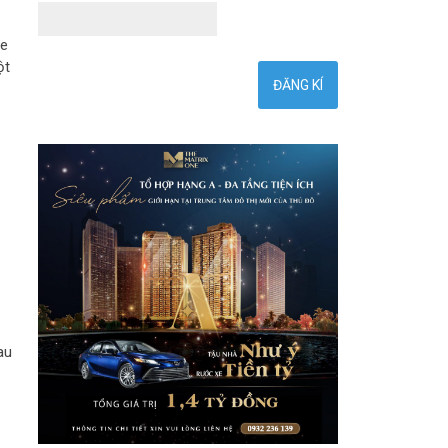
he
ột
au