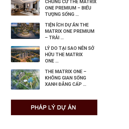
CHUNG CƯ THE MATRIX
ONE PREMIUM – BIỂU
TƯỢNG SỐNG …
TIỆN ÍCH DỰ ÁN THE
MATRIX ONE PREMIUM
– TRẢI …
LÝ DO TẠI SAO NÊN SỞ
HỮU THE MATRIX
ONE …
THE MATRIX ONE –
KHÔNG GIAN SỐNG
XANH ĐẲNG CẤP …