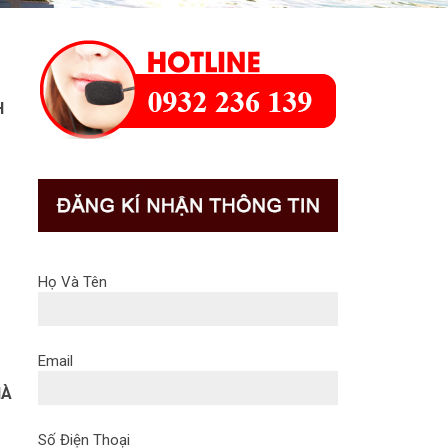
H
Họ Và Tên
Email
HÀ
Số Điện Thoại