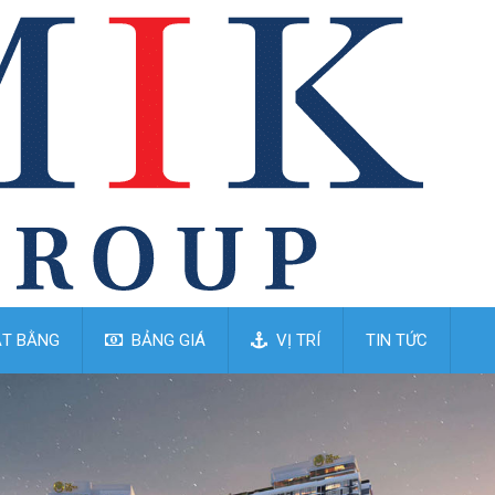
T BẰNG
BẢNG GIÁ
VỊ TRÍ
TIN TỨC