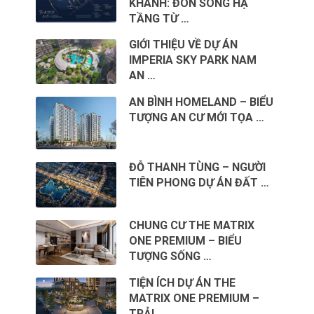
KHÁNH: ĐÓN SÓNG HẠ
TẦNG TỪ …
GIỚI THIỆU VỀ DỰ ÁN
IMPERIA SKY PARK NAM
AN …
AN BÌNH HOMELAND – BIỂU
TƯỢNG AN CƯ MỚI TỌA …
ĐỖ THANH TÙNG – NGƯỜI
TIÊN PHONG DỰ ÁN ĐẤT …
CHUNG CƯ THE MATRIX
ONE PREMIUM – BIỂU
TƯỢNG SỐNG …
TIỆN ÍCH DỰ ÁN THE
MATRIX ONE PREMIUM –
TRẢI …