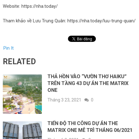
Website: https://nha.today/
Tham khảo về Lưu Trung Quân: https://nha.today/luu-trung-quan/
Pin It
RELATED
THẢ HỒN VÀO “VƯỜN THƠ HAIKU”
TRÊN TẦNG 43 DỰ ÁN THE MATRIX
ONE
Tháng 3 23, 2021
0
TIẾN ĐỘ THI CÔNG DỰ ÁN THE
MATRIX ONE MỄ TRÌ THÁNG 06/2021