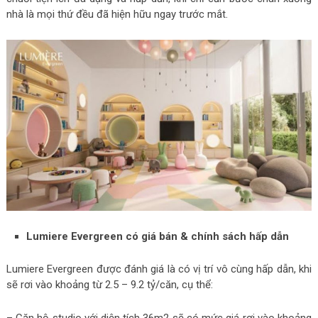
nhà là mọi thứ đều đã hiện hữu ngay trước mắt.
Lumiere Evergreen có giá bán & chính sách hấp dẫn
Lumiere Evergreen được đánh giá là có vị trí vô cùng hấp dẫn, khi
sẽ rơi vào khoảng từ 2.5 – 9.2 tỷ/căn, cụ thể:
– Căn hộ studio với diện tích 36m2 sẽ có mức giá rơi vào khoảng