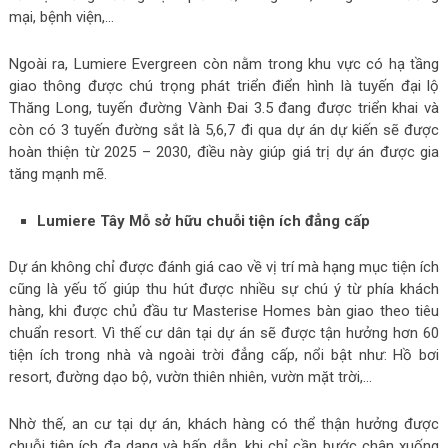
mại, bệnh viện,…
Ngoài ra, Lumiere Evergreen còn nằm trong khu vực có hạ tầng
giao thông được chú trọng phát triển điển hình là tuyến đại lộ
Thăng Long, tuyến đường Vành Đai 3.5 đang được triển khai và
còn có 3 tuyến đường sắt là 5,6,7 đi qua dự án dự kiến sẽ được
hoàn thiện từ 2025 – 2030, điều này giúp giá trị dự án được gia
tăng mạnh mẽ.
Lumiere Tây Mỗ sở hữu chuỗi tiện ích đẳng cấp
Dự án không chỉ được đánh giá cao về vị trí mà hạng mục tiện ích
cũng là yếu tố giúp thu hút được nhiều sự chú ý từ phía khách
hàng, khi được chủ đầu tư Masterise Homes bàn giao theo tiêu
chuẩn resort. Vì thế cư dân tại dự án sẽ được tận hưởng hơn 60
tiện ích trong nhà và ngoài trời đẳng cấp, nổi bật như: Hồ bơi
resort, đường dạo bộ, vườn thiên nhiên, vườn mặt trời,…
Nhờ thế, an cư tại dự án, khách hàng có thể thận hưởng được
chuỗi tiện ích đa dạng và hấp dẫn, khi chỉ cần bước chân xuống