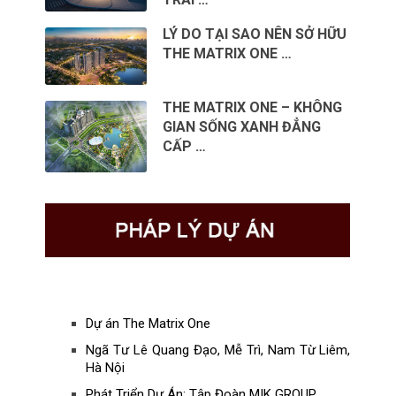
LÝ DO TẠI SAO NÊN SỞ HỮU
THE MATRIX ONE …
THE MATRIX ONE – KHÔNG
GIAN SỐNG XANH ĐẲNG
CẤP …
Dự án The Matrix One
Ngã Tư Lê Quang Đạo, Mễ Trì, Nam Từ Liêm,
Hà Nội
Phát Triển Dự Án: Tập Đoàn MIK GROUP