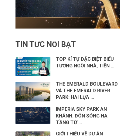
TIN TỨC NỔI BẬT
TOP KÍ TỰ ĐẶC BIỆT BIỂU
TƯỢNG NGÔI NHÀ, TIỀN …
THE EMERALD BOULEVARD
VÀ THE EMERALD RIVER
PARK: HAI LỰA …
IMPERIA SKY PARK AN
KHÁNH: ĐÓN SÓNG HẠ
TẦNG TỪ …
GIỚI THIỆU VỀ DỰ ÁN