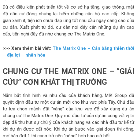
Dù có điều kiện phát triển tốt về cơ sở hạ tầng, giao thông, mật
độ dân cư đông nhưng lại hiếm những căn hộ cao cấp. Không
gian xanh ít, tiện ích chưa đáp ứng tốt nhu cầu ngày càng cao của
cư dân. Xuất phát từ đó, cư dân nơi đây cần những dự án cao
cấp, tiện nghi đầy đủ như chung cư The Matrix One.
>>> Xem thêm bài viết:
The Matrix One – Cân bằng thiên thời
– địa lợi – nhân hòa
CHUNG CƯ THE MATRIX ONE – “GIẢI
CỨU” CƠN KHÁT THỊ TRƯỜNG
Nắm bắt tình hình và nhu cầu của khách hàng, MIK Group đã
quyết định đầu tư một dự án mới cho khu vực phía Tây. Chủ đầu
tư lựa chọn mảnh đất “vàng” của khu vực để xây dựng dự án
chung cư The Matrix One. Quy mô đầu tư của dự án cùng với vị trí
đẹp đã thu hút sự chú ý của khách hàng và các nhà đầu tư kể từ
khi dự án được cất nóc. Khi dự án bước vào giai đoạn thi công,
mở bán đợt 1 thì càng trở nên “nóng” hơn bao giờ hết.