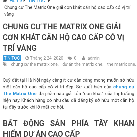
Home
TIN TỨC
Chung cư The Matrix One giải cơn khát căn hộ cao cấp có vị trí
vàng
CHUNG CƯ THE MATRIX ONE GIẢI
CƠN KHÁT CĂN HỘ CAO CẤP CÓ VỊ
TRÍ VÀNG
TIN TỨC
Tháng 2 24, 2020
0
admin
chung cư the matrix one
,
dự án the matrix one
,
the matrix one
,
Quỹ đất tại Hà Nội ngày càng ít cư dân càng mong muốn sở hữu
một căn hộ cao cấp có vị trí đẹp. Sự xuất hiện của
chung cư
The Matrix One
đã phần nào giải tỏa “cơn khát” của thị trường
hiện nay. Khách hàng có nhu cầu đã đăng ký sở hữu một căn hộ
tại đây trước khi lỡ mất cơ hội.
BẤT ĐỘNG SẢN PHÍA TÂY KHAN
HIẾM DỰ ÁN CAO CẤP