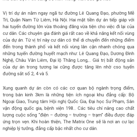
Vị trí dự án nằm ngay ngã tư đường Lê Quang Đạo, phường Mễ
Trì, Quận Nam Từ Liêm, Hà Nội. Hai mặt tiền dự án tiếp giáp với
hai tuyến đường lớn vừa thoáng đãng vừa tiện cho việc đi lại của
cư dân. Các chuyên gia đánh giá rất cao về khả năng kết nối vùng
của dự án. Từ vị trí này cư dân có thể di chuyển đến những điểm
đến trong thành phố và kết nối vùng lân cận nhanh chóng qua
những tuyến đường huyết mạch như: Lê Quang Đạo, Dương Đình
Nghệ, Châu Văn Liêm, Đại lộ Thăng Long,… Giá trị bất động sản
của dự án trong tương lai cũng được tăng lên nhờ cso tuyến
đường sắt số 2, 4 và 5.
Xung quanh dự án còn có các cơ quan bộ ngành trọng điểm,
trong bán kinh 3km là những tiện ích ngoại khu đẳng cấp: Bộ
Ngoại Giao, Trung tâm Hội nghị Quốc Gia, Đại học Sư Phạm, Sân
vận động quốc gia, bệnh viện 198… Các tiêu chí nâng cao chất
lượng cuộc sống “điện – đường – trường – trạm” điều được đáp
ứng trọn vẹn. Khi hoàn thiện, The Matrix One sẽ là nơi an cư lạc
nghiệp lý tưởng, đẳng cấp bậc nhất cho cư dân.