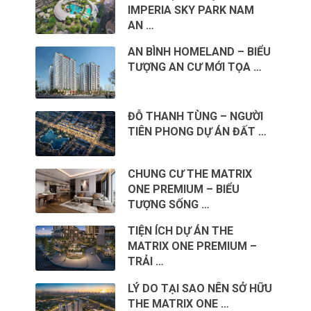
IMPERIA SKY PARK NAM
AN …
AN BÌNH HOMELAND – BIỂU
TƯỢNG AN CƯ MỚI TỌA …
ĐỖ THANH TÙNG – NGƯỜI
TIÊN PHONG DỰ ÁN ĐẤT …
CHUNG CƯ THE MATRIX
ONE PREMIUM – BIỂU
TƯỢNG SỐNG …
TIỆN ÍCH DỰ ÁN THE
MATRIX ONE PREMIUM –
TRẢI …
LÝ DO TẠI SAO NÊN SỞ HỮU
THE MATRIX ONE …