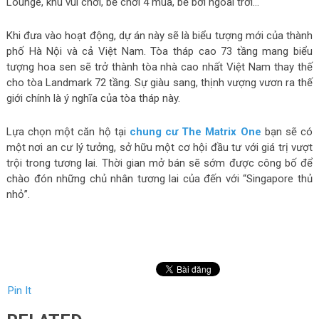
Lounge, khu vui chơi, bể chơi 4 mùa, bể bơi ngoài trời…
Khi đưa vào hoạt động, dự án này sẽ là biểu tượng mới của thành
phố Hà Nội và cả Việt Nam. Tòa tháp cao 73 tầng mang biểu
tượng hoa sen sẽ trở thành tòa nhà cao nhất Việt Nam thay thế
cho tòa Landmark 72 tầng. Sự giàu sang, thịnh vượng vươn ra thế
giới chính là ý nghĩa của tòa tháp này.
Lựa chọn một căn hộ tại
chung cư The Matrix One
bạn sẽ có
một nơi an cư lý tưởng, sở hữu một cơ hội đầu tư với giá trị vượt
trội trong tương lai. Thời gian mở bán sẽ sớm được công bố để
chào đón những chủ nhân tương lai của đến với “Singapore thủ
nhỏ”.
Pin It