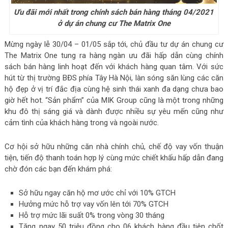
Ưu đãi mới nhất trong chính sách bán hàng tháng 04/2021
ở dự án chung cư The Matrix One
Mừng ngày lễ 30/04 – 01/05 sắp tới, chủ đầu tư dự án chung cư
The Matrix One tung ra hàng ngàn ưu đãi hấp dẫn cùng chính
sách bán hàng linh hoạt đến với khách hàng quan tâm. Với sức
hút từ thị trường BĐS phía Tây Hà Nội, làn sóng săn lùng các căn
hộ đẹp ở vị trí đắc địa cùng hệ sinh thái xanh đa dạng chưa bao
giờ hết hot. “Sản phẩm” của MIK Group cũng là một trong những
khu đô thị sáng giá và dành được nhiều sự yêu mến cũng như
cảm tình của khách hàng trong và ngoài nước.
Cơ hội sở hữu những căn nhà chính chủ, chế độ vay vốn thuận
tiện, tiến độ thanh toán hợp lý cùng mức chiết khấu hấp dẫn đang
chờ đón các bạn đến khám phá:
Sở hữu ngay căn hộ mơ ước chỉ với 10% GTCH
Hưởng mức hỗ trợ vay vốn lên tới 70% GTCH
Hỗ trợ mức lãi suất 0% trong vòng 30 tháng
Tặng ngay 50 triệu đồng cho 06 khách hàng đầu tiên chốt