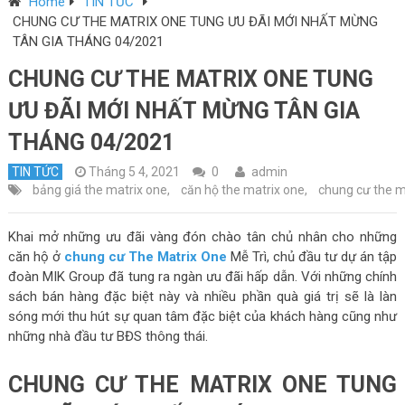
Home
TIN TỨC
CHUNG CƯ THE MATRIX ONE TUNG ƯU ĐÃI MỚI NHẤT MỪNG
TÂN GIA THÁNG 04/2021
CHUNG CƯ THE MATRIX ONE TUNG
ƯU ĐÃI MỚI NHẤT MỪNG TÂN GIA
THÁNG 04/2021
TIN TỨC
Tháng 5 4, 2021
0
admin
bảng giá the matrix one
,
căn hộ the matrix one
,
chung cư the m
Khai mở những ưu đãi vàng đón chào tân chủ nhân cho những
căn hộ ở
chung cư The Matrix One
Mễ Trì, chủ đầu tư dự án tập
đoàn MIK Group đã tung ra ngàn ưu đãi hấp dẫn. Với những chính
sách bán hàng đặc biệt này và nhiều phần quà giá trị sẽ là làn
sóng mới thu hút sự quan tâm đặc biệt của khách hàng cũng như
những nhà đầu tư BĐS thông thái.
CHUNG CƯ THE MATRIX ONE TUNG