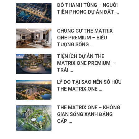
ĐỖ THANH TÙNG – NGƯỜI
TIÊN PHONG DỰ ÁN ĐẤT …
CHUNG CƯ THE MATRIX
ONE PREMIUM – BIỂU
TƯỢNG SỐNG …
TIỆN ÍCH DỰ ÁN THE
MATRIX ONE PREMIUM –
TRẢI …
LÝ DO TẠI SAO NÊN SỞ HỮU
THE MATRIX ONE …
THE MATRIX ONE – KHÔNG
GIAN SỐNG XANH ĐẲNG
CẤP …