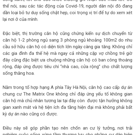
thể nói, sau các tác động của Covid-19, người dân nội đô đang
dần loại bỏ tư duy sống chật hẹp, coi trọng vị trí để tự do xem xét
lại nơi ở của mình.
Đặc biệt, thị trường căn hộ cũng chứng kiến sự dịch chuyển từ
căn hộ 1-2 phòng ngủ sang 3 phòng ngủ khoảng 100m2 do nhu
cầu sở hữu căn hộ có diện tích lớn ngày càng gia tăng. Không chỉ
các gia đình đa thế hệ mà ngay cả những cặp vợ chồng trẻ giờ
đây cũng đặc biệt ưa chuộng những căn hộ có ban công thoáng
rộng, đáp ứng được tiêu chí “nhà cao, cửa rộng” cho chất lượng
sống thăng hoa.
Nằm trong tổ hợp hạng A phía Tây Hà Nội, căn hộ cao cấp dự án
chung cư The Matrix One không chỉ đáp ứng yếu tố không gian
căn hộ mà chủ nhân tương lai tại đây còn được tận hưởng không
gian xanh mát và hệ tiện ích đa tầng hiện đại mà không phải bất
kỳ dự án nào cũng có được.
Điều này sẽ góp phần tạo nên chốn an cư lý tưởng, nơi trải
nghiệm cuộc sống xứng tầm thượng lưu cho những cư dân hiện