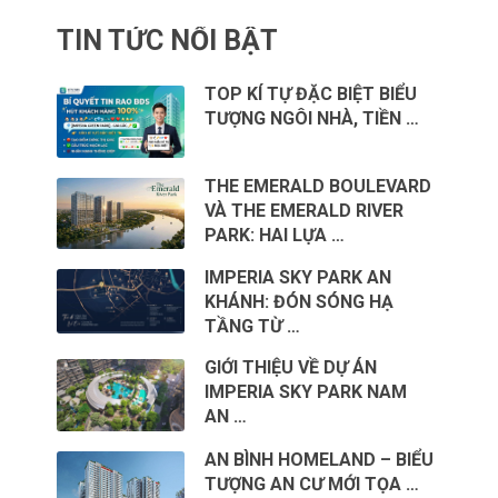
TIN TỨC NỔI BẬT
TOP KÍ TỰ ĐẶC BIỆT BIỂU
TƯỢNG NGÔI NHÀ, TIỀN …
THE EMERALD BOULEVARD
VÀ THE EMERALD RIVER
PARK: HAI LỰA …
IMPERIA SKY PARK AN
KHÁNH: ĐÓN SÓNG HẠ
TẦNG TỪ …
GIỚI THIỆU VỀ DỰ ÁN
IMPERIA SKY PARK NAM
AN …
AN BÌNH HOMELAND – BIỂU
TƯỢNG AN CƯ MỚI TỌA …