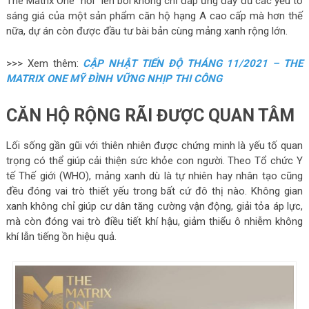
The Matrix One “nổi” lên bởi không chỉ đáp ứng đầy đủ các yếu tố
sáng giá của một sản phẩm căn hộ hạng A cao cấp mà hơn thế
nữa, dự án còn được đầu tư bài bản cùng mảng xanh rộng lớn.
>>> Xem thêm:
CẬP NHẬT TIẾN ĐỘ THÁNG 11/2021 – THE
MATRIX ONE MỸ ĐÌNH VỮNG NHỊP THI CÔNG
CĂN HỘ RỘNG RÃI ĐƯỢC QUAN TÂM
Lối sống gần gũi với thiên nhiên được chứng minh là yếu tố quan
trọng có thể giúp cải thiện sức khỏe con người. Theo Tổ chức Y
tế Thế giới (WHO), mảng xanh dù là tự nhiên hay nhân tạo cũng
đều đóng vai trò thiết yếu trong bất cứ đô thị nào. Không gian
xanh không chỉ giúp cư dân tăng cường vận động, giải tỏa áp lực,
mà còn đóng vai trò điều tiết khí hậu, giảm thiểu ô nhiễm không
khí lẫn tiếng ồn hiệu quả.