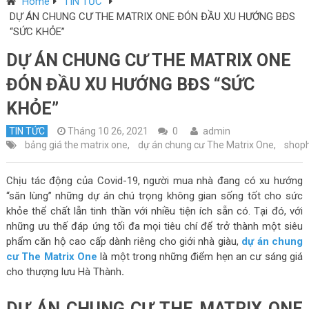
Home
TIN TỨC
DỰ ÁN CHUNG CƯ THE MATRIX ONE ĐÓN ĐẦU XU HƯỚNG BĐS
“SỨC KHỎE”
DỰ ÁN CHUNG CƯ THE MATRIX ONE
ĐÓN ĐẦU XU HƯỚNG BĐS “SỨC
KHỎE”
TIN TỨC
Tháng 10 26, 2021
0
admin
bảng giá the matrix one
,
dự án chung cư The Matrix One
,
shoph
Chịu tác động của Covid-19, người mua nhà đang có xu hướng
“săn lùng” những dự án chú trọng không gian sống tốt cho sức
khỏe thể chất lẫn tinh thần với nhiều tiện ích sẵn có. Tại đó, với
những ưu thế đáp ứng tối đa mọi tiêu chí để trở thành một siêu
phẩm căn hộ cao cấp dành riêng cho giới nhà giàu,
dự án chung
cư The Matrix One
là một trong những điểm hẹn an cư sáng giá
cho thượng lưu Hà Thành
.
DỰ ÁN CHUNG CƯ THE MATRIX ONE