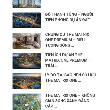
ĐỖ THANH TÙNG – NGƯỜI
TIÊN PHONG DỰ ÁN ĐẤT …
CHUNG CƯ THE MATRIX
ONE PREMIUM – BIỂU
TƯỢNG SỐNG …
TIỆN ÍCH DỰ ÁN THE
MATRIX ONE PREMIUM –
TRẢI …
LÝ DO TẠI SAO NÊN SỞ HỮU
THE MATRIX ONE …
THE MATRIX ONE – KHÔNG
GIAN SỐNG XANH ĐẲNG
CẤP …