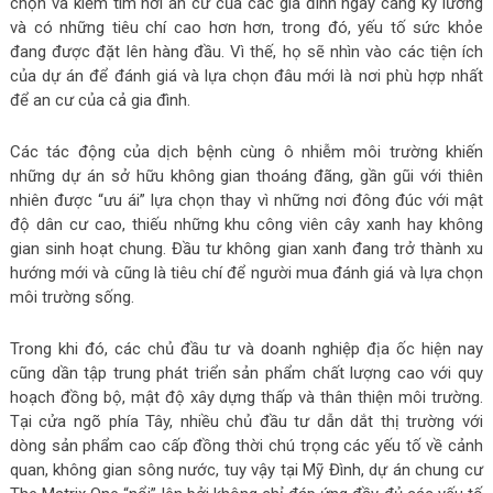
chọn và kiếm tìm nơi an cư của các gia đình ngày càng kỹ lưỡng
và có những tiêu chí cao hơn hơn, trong đó, yếu tố sức khỏe
đang được đặt lên hàng đầu. Vì thế, họ sẽ nhìn vào các tiện ích
của dự án để đánh giá và lựa chọn đâu mới là nơi phù hợp nhất
để an cư của cả gia đình.
Các tác động của dịch bệnh cùng ô nhiễm môi trường khiến
những dự án sở hữu không gian thoáng đãng, gần gũi với thiên
nhiên được “ưu ái” lựa chọn thay vì những nơi đông đúc với mật
độ dân cư cao, thiếu những khu công viên cây xanh hay không
gian sinh hoạt chung. Đầu tư không gian xanh đang trở thành xu
hướng mới và cũng là tiêu chí để người mua đánh giá và lựa chọn
môi trường sống.
Trong khi đó, các chủ đầu tư và doanh nghiệp địa ốc hiện nay
cũng dần tập trung phát triển sản phẩm chất lượng cao với quy
hoạch đồng bộ, mật độ xây dựng thấp và thân thiện môi trường.
Tại cửa ngõ phía Tây, nhiều chủ đầu tư dẫn dắt thị trường với
dòng sản phẩm cao cấp đồng thời chú trọng các yếu tố về cảnh
quan, không gian sông nước, tuy vậy tại Mỹ Đình, dự án chung cư