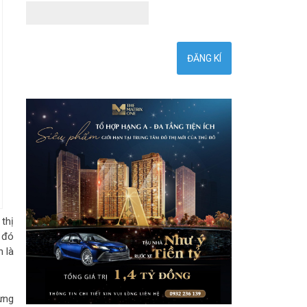
thị
ồ đó
n là
ựng