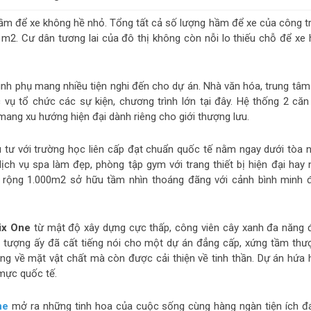
 hầm để xe không hề nhỏ. Tổng tất cả số lượng hầm để xe của công tr
 m2. Cư dân tương lai của đô thị không còn nỗi lo thiếu chỗ để xe 
rình phụ mang nhiều tiện nghi đến cho dự án. Nhà văn hóa, trung tâm
vụ tổ chức các sự kiện, chương trình lớn tại đây. Hệ thống 2 căn
ang xu hướng hiện đại dành riêng cho giới thượng lưu.
tư với trường học liên cấp đạt chuẩn quốc tế nằm ngay dưới tòa n
ch vụ spa làm đẹp, phòng tập gym với trang thiết bị hiện đại hay 
g rộng 1.000m2 sở hữu tầm nhìn thoáng đãng với cảnh bình minh 
ix One
từ mật độ xây dựng cực thấp, công viên cây xanh đa năng 
n tượng ấy đã cất tiếng nói cho một dự án đẳng cấp, xứng tầm thư
ng về mặt vật chất mà còn được cải thiện về tinh thần. Dự án hứa 
 mực quốc tế.
ne
mở ra những tinh hoa của cuộc sống cùng hàng ngàn tiện ích đ