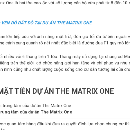
ix One là hai tòa cao ốc với số lượng căn hộ vừa phải từ 8 đến 10 
Ộ VEN ĐÔ ĐẮT ĐỎ TẠI DỰ ÁN THE MATRIX ONE
n lớn tiếp xúc với ánh nắng mặt trời, đón gió tối đa từ bên ngoài v
g cảnh xung quanh rõ nét nhất đặc biệt là đường đua F1 quy mô lớn
 nhiều với 6 thang trên 1 tòa. Thang máy sử dụng tại chung cư Mat
ếng trên thế giới, có chức năng giới hạn tầng và chỉ phục vụ nhu 
an ninh cũng như chất lượng cuộc sống cho cư dân tương lai của ch
MẶT TIỀN DỰ ÁN THE MATRIX ONE
trung tâm của dự án The Matrix One
ợc quan tâm hàng đầu khi đưa ra quyết định lựa chọn chung cư thì