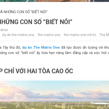
À NHỮNG CON SỐ “BIẾT NÓI”
HỮNG CON SỐ “BIẾT NÓI”
admin
dự án the matrix one
,
the matrix one
,
the matrix one mễ trì
,
The M
ía Tây thủ đô,
dự án The Matrix One
đã tạo được ấn tượng với kh
hững con số “biết nói” ấy hứa hẹn nâng tầm đẳng cấp và sức hút 
 CHỈ VỚI HAI TÒA CAO ỐC