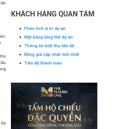
căn
KHÁCH HÀNG QUAN TÂM
Phân tích vị trí dự án
ào.
Mặt bằng tổng thể dự án
.
Thông tin biệt thự liền kề
Bảng giá cập nhật mới nhất
rix
cầu
Tiến độ thanh toán
ung
 dự