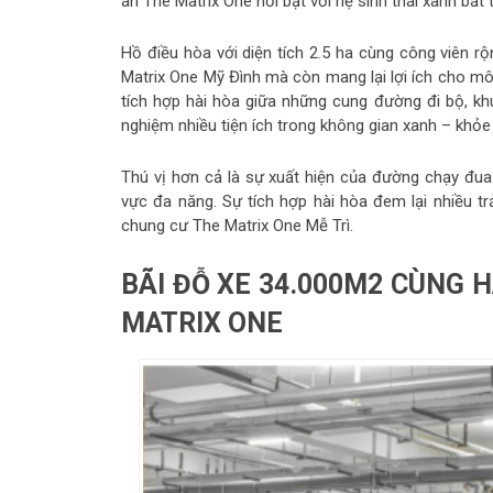
án The Matrix One nổi bật với hệ sinh thái xanh bất 
Hồ điều hòa với diện tích 2.5 ha cùng công viên r
Matrix One Mỹ Đình mà còn mang lại lợi ích cho mô
tích hợp hài hòa giữa những cung đường đi bộ, khu
nghiệm nhiều tiện ích trong không gian xanh – khỏe
Thú vị hơn cả là sự xuất hiện của đường chạy đua
vực đa năng. Sự tích hợp hài hòa đem lại nhiều t
chung cư The Matrix One Mễ Trì.
BÃI ĐỖ XE 34.000M2 CÙNG 
MATRIX ONE