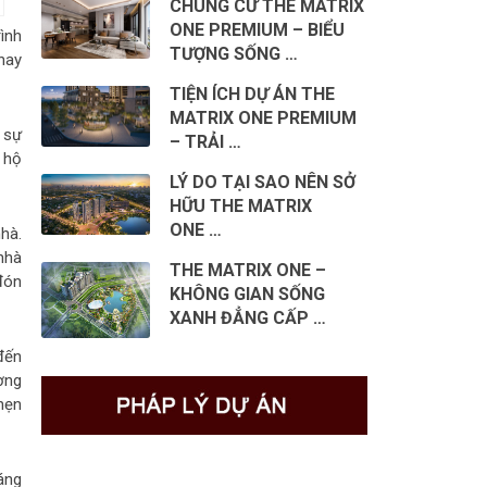
CHUNG CƯ THE MATRIX
ONE PREMIUM – BIỂU
ình
TƯỢNG SỐNG …
hay
TIỆN ÍCH DỰ ÁN THE
MATRIX ONE PREMIUM
 sự
– TRẢI …
 hộ
LÝ DO TẠI SAO NÊN SỞ
HỮU THE MATRIX
ONE …
hà.
nhà
THE MATRIX ONE –
đón
KHÔNG GIAN SỐNG
XANH ĐẲNG CẤP …
đến
ợng
hẹn
áng