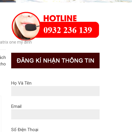
atrix one mỹ đình
ách
cho
Họ Và Tên
Email
Số Điện Thoại