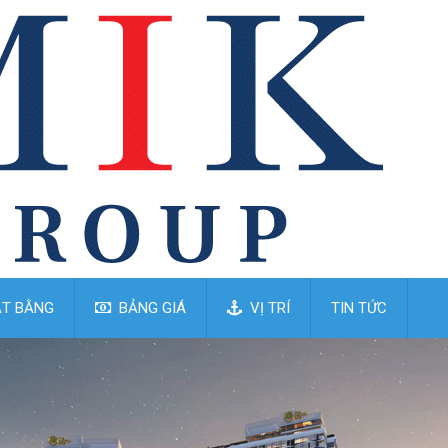
T BẰNG
BẢNG GIÁ
VỊ TRÍ
TIN TỨC