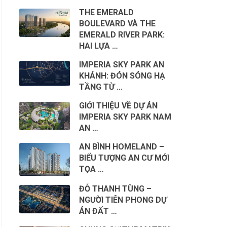
THE EMERALD
BOULEVARD VÀ THE
EMERALD RIVER PARK:
HAI LỰA …
IMPERIA SKY PARK AN
KHÁNH: ĐÓN SÓNG HẠ
TẦNG TỪ …
GIỚI THIỆU VỀ DỰ ÁN
IMPERIA SKY PARK NAM
AN …
AN BÌNH HOMELAND –
BIỂU TƯỢNG AN CƯ MỚI
TỌA …
ĐỖ THANH TÙNG –
NGƯỜI TIÊN PHONG DỰ
ÁN ĐẤT …