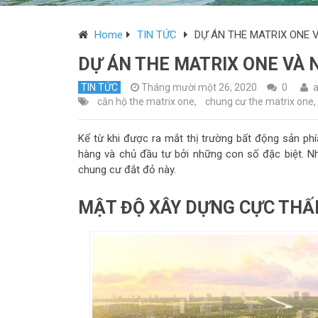
Home
TIN TỨC
DỰ ÁN THE MATRIX ONE V
DỰ ÁN THE MATRIX ONE VÀ N
TIN TỨC
Tháng mười một 26, 2020
0
căn hộ the matrix one
,
chung cư the matrix one
,
Kể từ khi được ra mắt thị trường bất động sản ph
hàng và chủ đầu tư bởi những con số đặc biệt. N
chung cư đắt đỏ này.
MẬT ĐỘ XÂY DỰNG CỰC THẤP