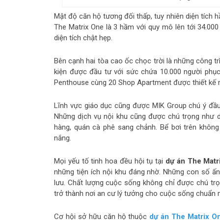
Mật độ căn hộ tương đối thấp, tuy nhiên diện tích
The Matrix One là 3 hầm với quy mô lên tới 34.000
diện tích chật hẹp.
Bên cạnh hai tòa cao ốc chọc trời là những công t
kiện được đầu tư với sức chứa 10.000 người phục 
Penthouse cùng 20 Shop Apartment được thiết kế m
Lĩnh vực giáo dục cũng được MIK Group chú ý đầu 
Những dịch vụ nội khu cũng được chú trọng như dị
hàng, quán cà phê sang chảnh. Bể bơi trên khôn
nắng.
Mọi yếu tố tinh hoa đều hội tụ tại
dự án The Matr
những tiện ích nội khu đáng nhờ. Những con số ấ
lưu. Chất lượng cuộc sống không chỉ được chú trọ
trở thành nơi an cư lý tưởng cho cuộc sống chuẩn
Cơ hội sở hữu căn hộ thuộc
dự án The Matrix O