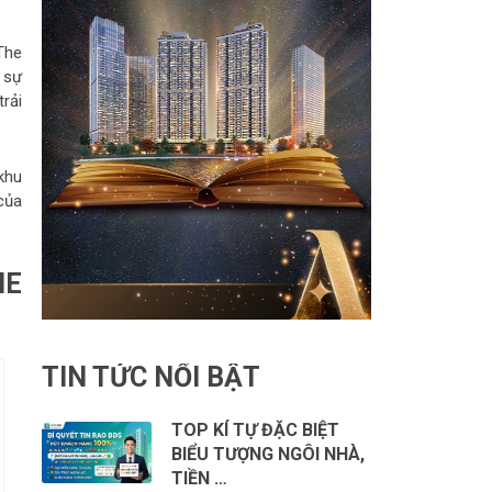
The
 sự
rải
khu
của
HE
TIN TỨC NỔI BẬT
TOP KÍ TỰ ĐẶC BIỆT
BIỂU TƯỢNG NGÔI NHÀ,
TIỀN …