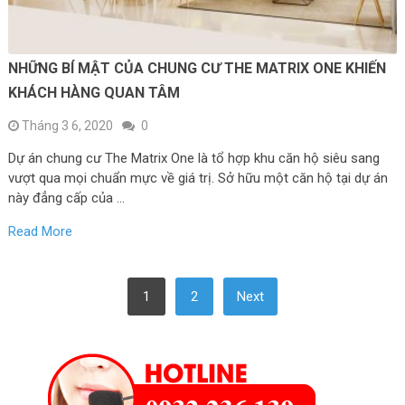
NHỮNG BÍ MẬT CỦA CHUNG CƯ THE MATRIX ONE KHIẾN
KHÁCH HÀNG QUAN TÂM
Tháng 3 6, 2020
0
Dự án chung cư The Matrix One là tổ hợp khu căn hộ siêu sang
vượt qua mọi chuẩn mực về giá trị. Sở hữu một căn hộ tại dự án
này đẳng cấp của …
Read More
PHÂN
1
2
Next
TRANG
BÀI
VIẾT