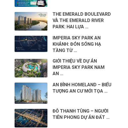
THE EMERALD BOULEVARD
VÀ THE EMERALD RIVER
PARK: HAI LỰA …
IMPERIA SKY PARK AN
KHÁNH: ĐÓN SÓNG HẠ
TẦNG TỪ …
GIỚI THIỆU VỀ DỰ ÁN
IMPERIA SKY PARK NAM
AN …
AN BÌNH HOMELAND – BIỂU
TƯỢNG AN CƯ MỚI TỌA …
ĐỖ THANH TÙNG – NGƯỜI
TIÊN PHONG DỰ ÁN ĐẤT …