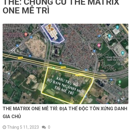
THẺ:
CHUNG CƯ THE MATRIX
ONE MỄ TRÌ
THE MATRIX ONE MỄ TRÌ: ĐỊA THẾ ĐỘC TÔN XỨNG DANH
GIA CHỦ
Tháng 5 11, 2023
0