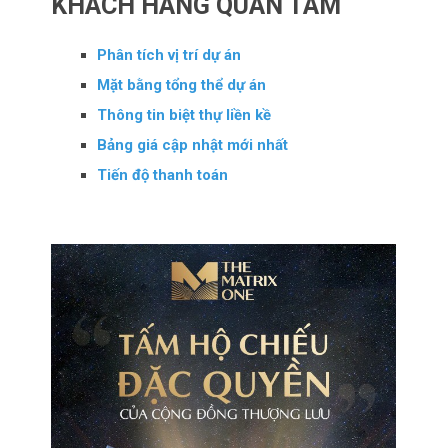
KHÁCH HÀNG QUAN TÂM
Phân tích vị trí dự án
Mặt bằng tổng thể dự án
Thông tin biệt thự liền kề
Bảng giá cập nhật mới nhất
Tiến độ thanh toán