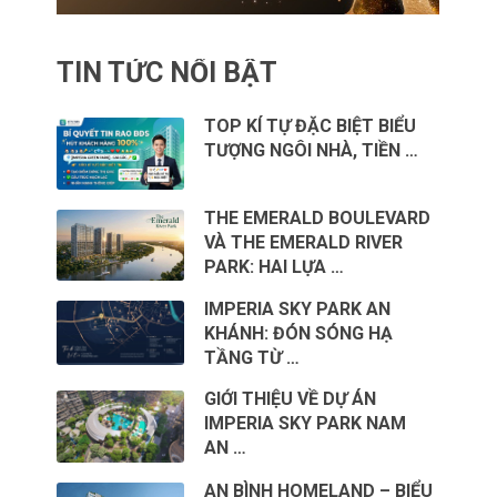
TIN TỨC NỔI BẬT
TOP KÍ TỰ ĐẶC BIỆT BIỂU
TƯỢNG NGÔI NHÀ, TIỀN …
THE EMERALD BOULEVARD
VÀ THE EMERALD RIVER
PARK: HAI LỰA …
IMPERIA SKY PARK AN
KHÁNH: ĐÓN SÓNG HẠ
TẦNG TỪ …
GIỚI THIỆU VỀ DỰ ÁN
IMPERIA SKY PARK NAM
AN …
AN BÌNH HOMELAND – BIỂU