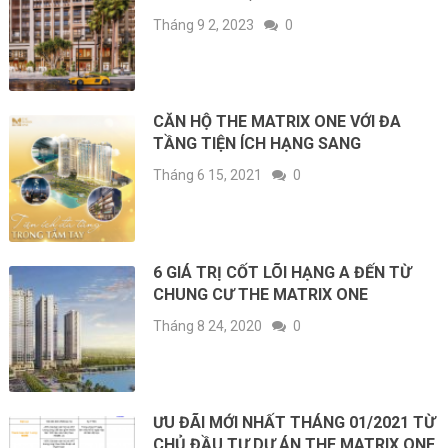
Tháng 9 2, 2023
0
CĂN HỘ THE MATRIX ONE VỚI ĐA
TẦNG TIỆN ÍCH HẠNG SANG
Tháng 6 15, 2021
0
6 GIÁ TRỊ CỐT LÕI HẠNG A ĐẾN TỪ
CHUNG CƯ THE MATRIX ONE
Tháng 8 24, 2020
0
ƯU ĐÃI MỚI NHẤT THÁNG 01/2021 TỪ
CHỦ ĐẦU TƯ DỰ ÁN THE MATRIX ONE