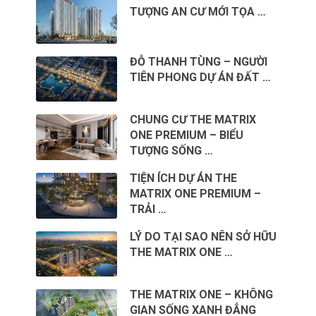
TƯỢNG AN CƯ MỚI TỌA …
ĐỖ THANH TÙNG – NGƯỜI
TIÊN PHONG DỰ ÁN ĐẤT …
CHUNG CƯ THE MATRIX
ONE PREMIUM – BIỂU
TƯỢNG SỐNG …
TIỆN ÍCH DỰ ÁN THE
MATRIX ONE PREMIUM –
TRẢI …
LÝ DO TẠI SAO NÊN SỞ HỮU
THE MATRIX ONE …
THE MATRIX ONE – KHÔNG
GIAN SỐNG XANH ĐẲNG