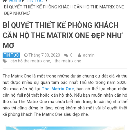
Home
TIN TỨC
BÍ QUYẾT THIẾT KẾ PHÒNG KHÁCH CĂN HỘ THE MATRIX ONE
ĐẸP NHƯ MƠ
BÍ QUYẾT THIẾT KẾ PHÒNG KHÁCH
CĂN HỘ THE MATRIX ONE ĐẸP NHƯ
MƠ
TIN TỨC
Tháng 7 30, 2020
0
admin
căn hộ the matrix one
,
the matrix one
The Matrix One là một trong những dự án chung cư đắt giá và thu
hút được nhiều sự quan tâm bậc nhất Thủ Đô trong năm 2020.
Khi mua căn hộ tại
The Matrix One
, bạn có thể lựa chọn nhận
căn hộ full nội thất hoặc căn hộ thô. Nếu bạn muốn nhận căn hộ
thô của The Matrix One mà chưa biết nên trang trí căn hộ như thế
nào thì cũng đừng lo lắng, cùng khám phá một vài bí quyết thiết
kế phòng khách The Matrix One siêu đẹp nhé.