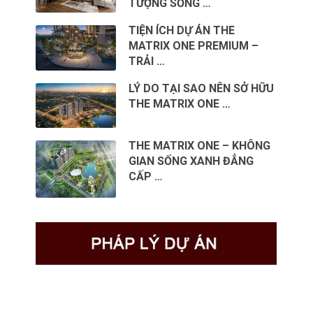
TƯỢNG SỐNG …
TIỆN ÍCH DỰ ÁN THE
MATRIX ONE PREMIUM –
TRẢI …
LÝ DO TẠI SAO NÊN SỞ HỮU
THE MATRIX ONE …
THE MATRIX ONE – KHÔNG
GIAN SỐNG XANH ĐẲNG
CẤP …