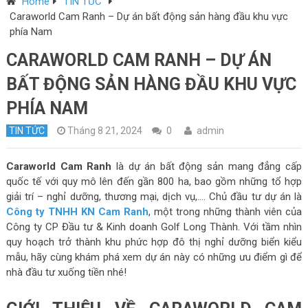
Home
TIN TỨC
Caraworld Cam Ranh – Dự án bất động sản hàng đầu khu vực
phía Nam
CARAWORLD CAM RANH – DỰ ÁN
BẤT ĐỘNG SẢN HÀNG ĐẦU KHU VỰC
PHÍA NAM
TIN TỨC
Tháng 8 21, 2024
0
admin
Caraworld Cam Ranh
là dự án bất động sản mang đẳng cấp
quốc tế với quy mô lên đến gần 800 ha, bao gồm những tổ hợp
giải trí – nghỉ dưỡng, thương mại, dịch vụ,…. Chủ đầu tư dự án là
Công ty TNHH KN Cam Ranh
, một trong những thành viên của
Công ty CP Đầu tư & Kinh doanh Golf Long Thành. Với tầm nhìn
quy hoạch trở thành khu phức hợp đô thị nghỉ dưỡng biển kiểu
mẫu, hãy cùng khám phá xem dự án này có những ưu điểm gì để
nhà đầu tư xuống tiền nhé!