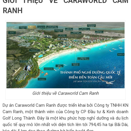
GIỚI THIỆU VỀ CARAWORLD CAM
RANH
Giới thiệu về Caraworld Cam Ranh
Dự án Caraworld Cam Ranh được triển khai bởi Công ty TNHH KN
Cam Ranh, một thành viên của Công ty CP Đầu tư & Kinh doanh
Golf Long Thành. Đây là một khu phức hợp nghỉ dưỡng và du lịch
quốc tế quy mô lớn nhất với diện tích lên tới 794,45 ha tại Bãi Dài,
kéo dài 5 km dọc theo đường bờ biển tuyệt đẹp.