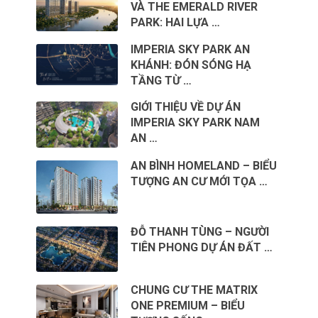
VÀ THE EMERALD RIVER
PARK: HAI LỰA …
IMPERIA SKY PARK AN
KHÁNH: ĐÓN SÓNG HẠ
TẦNG TỪ …
GIỚI THIỆU VỀ DỰ ÁN
IMPERIA SKY PARK NAM
AN …
AN BÌNH HOMELAND – BIỂU
TƯỢNG AN CƯ MỚI TỌA …
ĐỖ THANH TÙNG – NGƯỜI
TIÊN PHONG DỰ ÁN ĐẤT …
CHUNG CƯ THE MATRIX
ONE PREMIUM – BIỂU