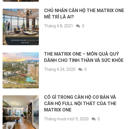
CHỦ NHÂN CĂN HỘ THE MATRIX ONE
MỄ TRÌ LÀ AI?
Tháng 4 8, 2021
0
THE MATRIX ONE – MÓN QUÀ QUÝ
DÀNH CHO TINH THẦN VÀ SỨC KHỎE
Tháng 4 24, 2020
0
CÓ GÌ TRONG CĂN HỘ CƠ BẢN VÀ
CĂN HỘ FULL NỘI THẤT CỦA THE
MATRIX ONE
Tháng mười một 9, 2020
0