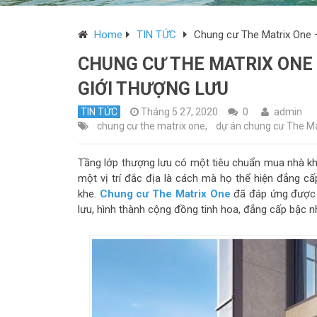
Home
TIN TỨC
Chung cư The Matrix One –
CHUNG CƯ THE MATRIX ONE 
GIỚI THƯỢNG LƯU
TIN TỨC
Tháng 5 27, 2020
0
admin
chung cư the matrix one
,
dự án chung cư The Ma
Tầng lớp thượng lưu có một tiêu chuẩn mua nhà kh
một vị trí đắc địa là cách mà họ thể hiện đẳng c
khe.
Chung cư The Matrix One
đã đáp ứng được c
lưu, hình thành cộng đồng tinh hoa, đẳng cấp bậc n