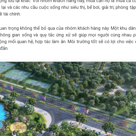
ợng lưu lại khác. Với nhóm khách hàng này, mua căn hộ là mua cả c
ại và các nhu cầu cuộc sống như siêu thị, bể bơi, giải trí, phòng tậ
 tài chính.
quan trọng không thể bỏ qua của nhóm khách hàng này. Một khu dân
 không gian sống và quy tắc ứng xử sẽ giúp mọi người cùng nhau p
ộng mối quan hệ, hợp tác làm ăn. Môi trường tốt sẽ có lợi cho việc 
 đắn.