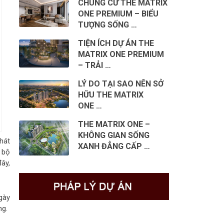
CHUNG CƯ THE MATRIX
ONE PREMIUM – BIỂU
TƯỢNG SỐNG …
TIỆN ÍCH DỰ ÁN THE
MATRIX ONE PREMIUM
– TRẢI …
LÝ DO TẠI SAO NÊN SỞ
HỮU THE MATRIX
ONE …
THE MATRIX ONE –
KHÔNG GIAN SỐNG
hát
XANH ĐẲNG CẤP …
 bộ
ây,
gày
ng.