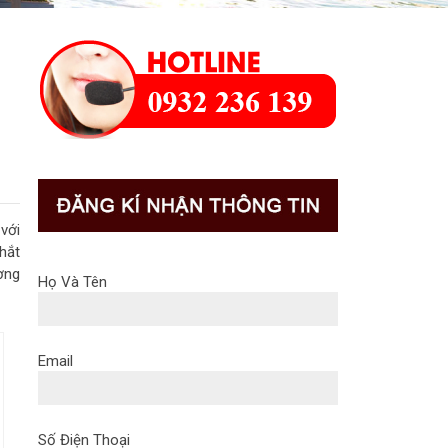
với
hắt
ợng
Họ Và Tên
Email
Số Điện Thoại