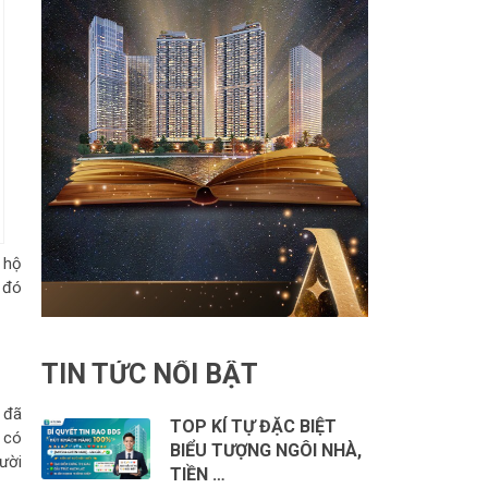
 hộ
o đó
TIN TỨC NỔI BẬT
 đã
TOP KÍ TỰ ĐẶC BIỆT
 có
BIỂU TƯỢNG NGÔI NHÀ,
ười
TIỀN …