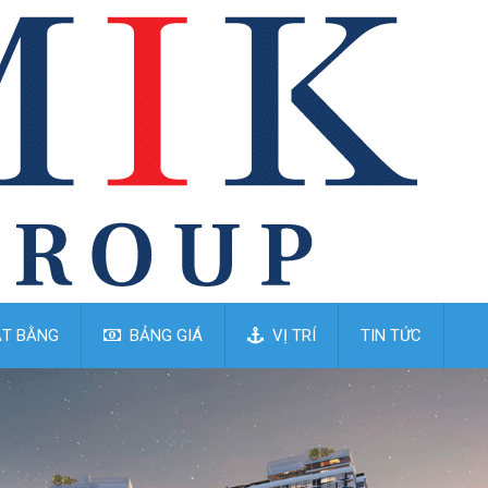
T BẰNG
BẢNG GIÁ
VỊ TRÍ
TIN TỨC