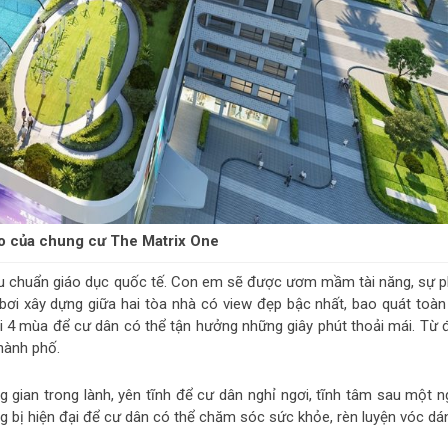
ao của chung cư The Matrix One
iêu chuẩn giáo dục quốc tế. Con em sẽ được ươm mầm tài năng, sự p
ể bơi xây dựng giữa hai tòa nhà có view đẹp bậc nhất, bao quát toàn
 4 mùa để cư dân có thể tận hưởng những giây phút thoải mái. Từ đ
hành phố.
 gian trong lành, yên tĩnh để cư dân nghỉ ngơi, tĩnh tâm sau một n
g bị hiện đại để cư dân có thể chăm sóc sức khỏe, rèn luyện vóc dá