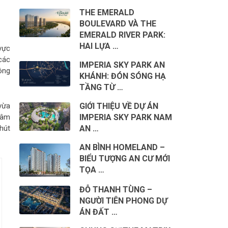
THE EMERALD
BOULEVARD VÀ THE
EMERALD RIVER PARK:
HAI LỰA …
vực
các
IMPERIA SKY PARK AN
ông
KHÁNH: ĐÓN SÓNG HẠ
TẦNG TỪ …
GIỚI THIỆU VỀ DỰ ÁN
vừa
IMPERIA SKY PARK NAM
tâm
AN …
hút
AN BÌNH HOMELAND –
BIỂU TƯỢNG AN CƯ MỚI
TỌA …
ĐỖ THANH TÙNG –
NGƯỜI TIÊN PHONG DỰ
ÁN ĐẤT …