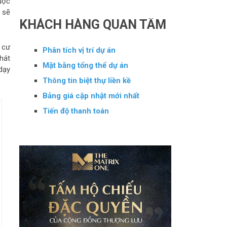
uộc
p sẽ
KHÁCH HÀNG QUAN TÂM
 cư
Phân tích vị trí dự án
hát
Mặt bằng tổng thể dự án
dạy
Thông tin biệt thự liền kề
Bảng giá cập nhật mới nhất
Tiến độ thanh toán