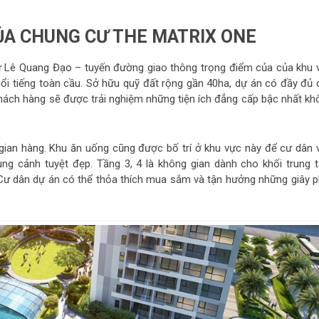
CỦA CHUNG CƯ THE MATRIX ONE
ư Lê Quang Đạo – tuyến đường giao thông trọng điểm của của khu 
ổi tiếng toàn cầu. Sở hữu quỹ đất rộng gần 40ha, dự án có đầy đủ 
n khách hàng sẽ được trải nghiệm những tiện ích đẳng cấp bậc nhất kh
 gian hàng. Khu ăn uống cũng được bố trí ở khu vực này để cư dân 
g cảnh tuyệt đẹp. Tầng 3, 4 là không gian dành cho khối trung 
Cư dân dự án có thể thỏa thích mua sắm và tận hưởng những giây p