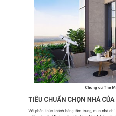
Chung cư The Mat
TIÊU CHUẨN CHỌN NHÀ CỦA G
Với phân khúc khách hàng tầm trung, mua nhà chỉ đ