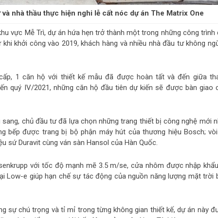
và nhà thầu thực hiện nghi lễ cất nóc dự án The Matrix One
ng khu vực Mễ Trì, dự án hứa hẹn trở thành một trong những công trình
 Từ khi khởi công vào 2019, khách hàng và nhiều nhà đầu tư không ng
ấp, 1 căn hộ với thiết kế mẫu đã được hoàn tất và đến giữa th
Đến quý IV/2021, những căn hộ đầu tiên dự kiến sẽ được bàn giao 
ang, chủ đầu tư đã lựa chọn những trang thiết bị công nghệ mới n
òng bếp được trang bị bộ phận máy hút của thương hiệu Bosch; vòi
 liệu sứ Duravit cùng ván sàn Hansol của Hàn Quốc.
ssenkrupp với tốc độ mạnh mẽ 3.5 m/se, cửa nhôm được nhập khẩu
oại Low-e giúp hạn chế sự tác động của nguồn năng lượng mặt trời 
 sự chú trọng và tỉ mỉ trong từng không gian thiết kế, dự án này đ