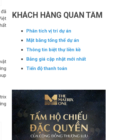
 đã
KHÁCH HÀNG QUAN TÂM
iệt
hất
Phân tích vị trí dự án
Mặt bằng tổng thể dự án
Thông tin biệt thự liền kề
Bảng giá cập nhật mới nhất
vật
Tiến độ thanh toán
ớng
oup
rix
ững