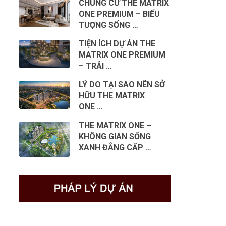
CHUNG CƯ THE MATRIX
ONE PREMIUM – BIỂU
TƯỢNG SỐNG …
TIỆN ÍCH DỰ ÁN THE
MATRIX ONE PREMIUM
– TRẢI …
LÝ DO TẠI SAO NÊN SỞ
HỮU THE MATRIX
ONE …
THE MATRIX ONE –
KHÔNG GIAN SỐNG
XANH ĐẲNG CẤP …