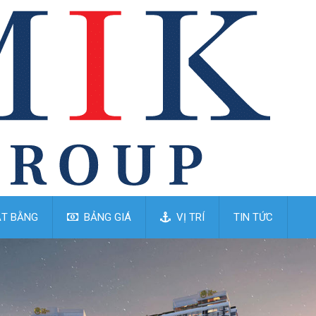
T BẰNG
BẢNG GIÁ
VỊ TRÍ
TIN TỨC