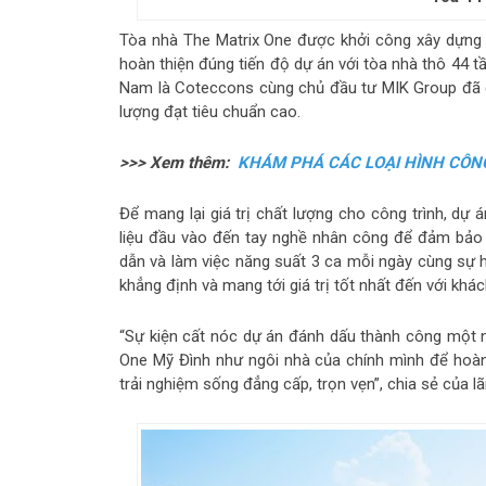
Tòa nhà The Matrix One được khởi công xây dựng 
hoàn thiện đúng tiến độ dự án với tòa nhà thô 44 t
Nam là Coteccons cùng chủ đầu tư MIK Group đã đ
lượng đạt tiêu chuẩn cao.
>>> Xem thêm:
KHÁM PHÁ CÁC LOẠI HÌNH CÔN
Để mang lại giá trị chất lượng cho công trình, dự
liệu đầu vào đến tay nghề nhân công để đảm bảo
dẫn và làm việc năng suất 3 ca mỗi ngày cùng sự 
khẳng định và mang tới giá trị tốt nhất đến với khá
“Sự kiện cất nóc dự án đánh dấu thành công một nử
One Mỹ Đình như ngôi nhà của chính mình để hoà
trải nghiệm sống đẳng cấp, trọn vẹn”, chia sẻ của 