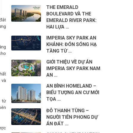
THE EMERALD
BOULEVARD VÀ THE
 đắt
EMERALD RIVER PARK:
ừng
HAI LỰA …
IMPERIA SKY PARK AN
KHÁNH: ĐÓN SÓNG HẠ
áng
TẦNG TỪ …
cho
GIỚI THIỆU VỀ DỰ ÁN
IMPERIA SKY PARK NAM
hất
AN …
 và
AN BÌNH HOMELAND –
BIỂU TƯỢNG AN CƯ MỚI
TỌA …
 từ
bên
ĐỖ THANH TÙNG –
NGƯỜI TIÊN PHONG DỰ
ÁN ĐẤT …
ược