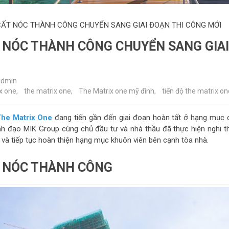
CẤT NÓC THÀNH CÔNG CHUYỂN SANG GIAI ĐOẠN THI CÔNG MỚI
 NÓC THÀNH CÔNG CHUYỂN SANG GIAI
admin
x one
,
the matrix one
,
The Matrix one mỹ đình
,
tiến độ the matrix on
The Matrix One
đang tiến gần đến giai đoạn hoàn tất ở hạng mục 
nh đạo MIK Group cùng chủ đầu tư và nhà thầu đã thực hiện nghi t
và tiếp tục hoàn thiện hạng mục khuôn viên bên cạnh tòa nhà.
T NÓC THÀNH CÔNG