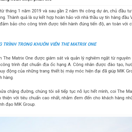
từ tháng 1 năm 2019 và sau gần 2 năm thi công dự án, chủ đầu tư
ầng. Thành quả là sự kết hợp hoàn hảo với nhà thầu uy tín hàng đầu V
ảm bảo cho công trình được tiến hành đúng tiến độ, an toàn với c
G TRÌNH TRONG KHUÔN VIÊN THE MATRIX ONE
 án The Matrix One được giám sát và quản lý nghiêm ngặt từ nguyên 
 công trình đạt chuẩn địa ốc hạng A. Công nhân được đào tạo, hư
huy động của những trang thiết bị máy móc hiện đại đã giúp MIK Gr
ch hàng.
a chặng đường, chúng tôi sẽ tiếp tục nỗ lực hết mình, coi The Mat
n thiện với tiêu chuẩn cao nhất, nhằm đem đến cho khách hàng nh
lãnh đạo MIK Group.