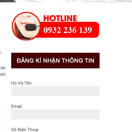
e
các
hức
Họ Và Tên
Email
Số Điện Thoại