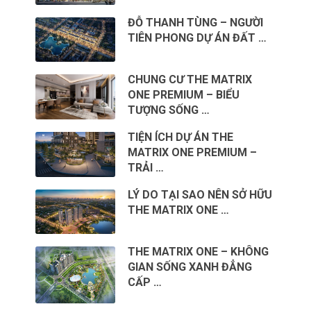
ĐỖ THANH TÙNG – NGƯỜI
TIÊN PHONG DỰ ÁN ĐẤT …
CHUNG CƯ THE MATRIX
ONE PREMIUM – BIỂU
TƯỢNG SỐNG …
TIỆN ÍCH DỰ ÁN THE
MATRIX ONE PREMIUM –
TRẢI …
LÝ DO TẠI SAO NÊN SỞ HỮU
THE MATRIX ONE …
THE MATRIX ONE – KHÔNG
GIAN SỐNG XANH ĐẲNG
CẤP …