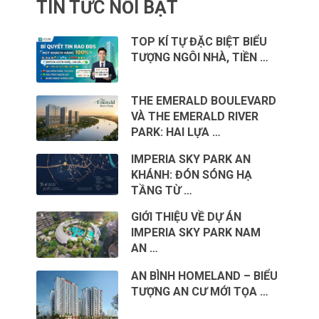
TIN TỨC NỔI BẬT
TOP KÍ TỰ ĐẶC BIỆT BIỂU
TƯỢNG NGÔI NHÀ, TIỀN …
THE EMERALD BOULEVARD
VÀ THE EMERALD RIVER
PARK: HAI LỰA …
IMPERIA SKY PARK AN
KHÁNH: ĐÓN SÓNG HẠ
TẦNG TỪ …
GIỚI THIỆU VỀ DỰ ÁN
IMPERIA SKY PARK NAM
AN …
AN BÌNH HOMELAND – BIỂU
TƯỢNG AN CƯ MỚI TỌA …