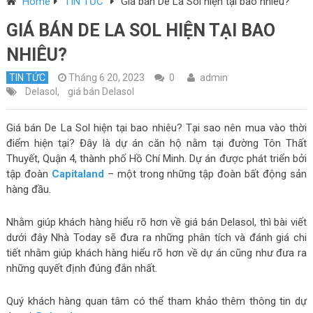
Home
TIN TỨC
Giá bán De La Sol hiện tại bao nhiêu?
GIÁ BÁN DE LA SOL HIỆN TẠI BAO
NHIÊU?
TIN TỨC
Tháng 6 20, 2023
0
admin
Delasol
,
giá bán Delasol
Giá bán De La Sol hiện tại bao nhiêu? Tại sao nên mua vào thời
điểm hiện tại? Đây là dự án căn hộ nằm tại đường Tôn Thất
Thuyết, Quận 4, thành phố Hồ Chí Minh. Dự án được phát triển bởi
tập đoàn
Capitaland
– một trong những tập đoàn bất động sản
hàng đầu.
Nhằm giúp khách hàng hiểu rõ hơn về giá bán Delasol, thì bài viết
dưới đây Nhà Today sẽ đưa ra những phân tích và đánh giá chi
tiết nhằm giúp khách hàng hiểu rõ hơn về dự án cũng như đưa ra
những quyết định đúng đắn nhất.
Quý khách hàng quan tâm có thể tham khảo thêm thông tin dự