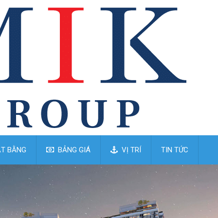
T BẰNG
BẢNG GIÁ
VỊ TRÍ
TIN TỨC