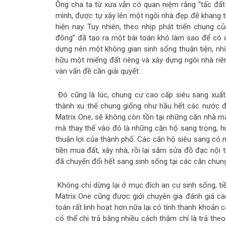
Ông cha ta từ xưa vẫn có quan niệm rằng “tấc đất
mình, được tự xây lên một ngôi nhà đẹp đẽ khang tr
hiện nay. Tuy nhiên, theo nhịp phát triển chung củ
đông” đã tạo ra một bài toán khó làm sao để có 
dựng nên một không gian sinh sống thuận tiện, nhữ
hữu một miếng đất riêng và xây dựng ngôi nhà riê
vàn vấn đề cần giải quyết.
Đó cũng là lúc, chung cư cao cấp siêu sang xuất 
thành xu thế chung giống như hầu hết các nước 
Matrix One, sẽ không còn tồn tại những căn nhà mặt
mà thay thế vào đó là những căn hộ sang trọng, hiệ
thuận lợi của thành phố. Các căn hộ siêu sang có mức
tiền mua đất, xây nhà, rồi lại sắm sửa đồ đạc nội t
đã chuyển đổi hết sang sinh sống tại các căn chun
Không chỉ dừng lại ở mục đích an cư sinh sống, t
Matrix One cũng được giới chuyên gia đánh giá c
toán rất linh hoạt hơn nữa lại có tính thanh khoả
có thể chi trả bằng nhiều cách thậm chí là trả the