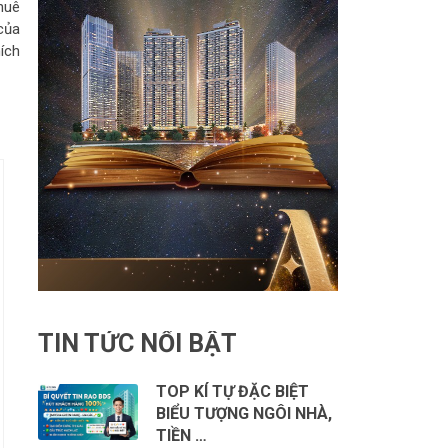
thuê
của
ích
TIN TỨC NỔI BẬT
TOP KÍ TỰ ĐẶC BIỆT
BIỂU TƯỢNG NGÔI NHÀ,
TIỀN …