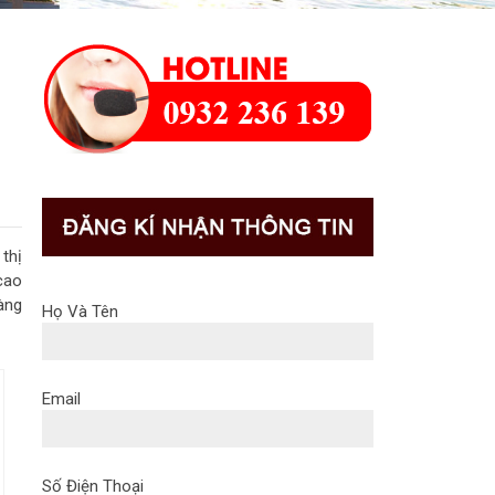
 thị
cao
àng
Họ Và Tên
Email
Số Điện Thoại