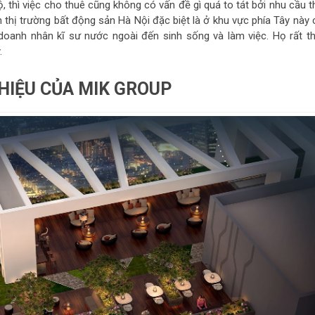
ộ, thì việc cho thuê cũng không có vấn đề gì quá to tát bởi nhu cầu 
n thị trường bất động sản Hà Nội đặc biệt là ở khu vực phía Tây này 
doanh nhân kĩ sư nước ngoài đến sinh sống và làm việc. Họ rất th
.
HIỆU CỦA MIK GROUP