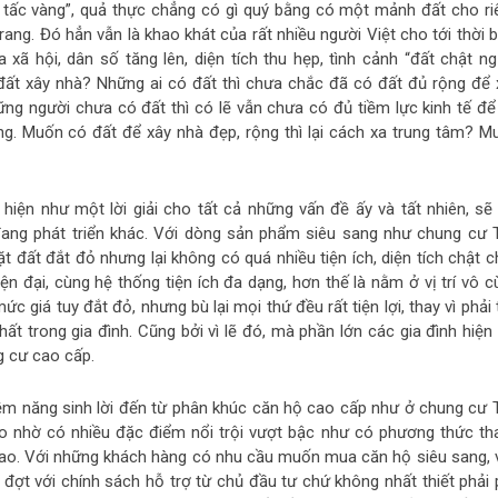
 tấc vàng”, quả thực chẳng có gì quý bằng có một mảnh đất cho ri
ang. Đó hẳn vẫn là khao khát của rất nhiều người Việt cho tới thời b
a xã hội, dân số tăng lên, diện tích thu hẹp, tình cảnh “đất chật ng
đất xây nhà? Những ai có đất thì chưa chắc đã có đất đủ rộng để 
ng người chưa có đất thì có lẽ vẫn chưa có đủ tiềm lực kinh tế để
ng. Muốn có đất để xây nhà đẹp, rộng thì lại cách xa trung tâm? M
hiện như một lời giải cho tất cả những vấn đề ấy và tất nhiên, sẽ 
đang phát triển khác. Với dòng sản phẩm siêu sang như chung cư 
 đất đắt đỏ nhưng lại không có quá nhiều tiện ích, diện tích chật ch
n đại, cùng hệ thống tiện ích đa dạng, hơn thế là nằm ở vị trí vô c
 giá tuy đắt đỏ, nhưng bù lại mọi thứ đều rất tiện lợi, thay vì phải
hất trong gia đình. Cũng bởi vì lẽ đó, mà phần lớn các gia đình hiện
g cư cao cấp.
iềm năng sinh lời đến từ phân khúc căn hộ cao cấp như ở chung cư 
ao nhờ có nhiều đặc điểm nổi trội vượt bậc như có phương thức th
n cao. Với những khách hàng có nhu cầu muốn mua căn hộ siêu sang, 
o đợt với chính sách hỗ trợ từ chủ đầu tư chứ không nhất thiết phải 