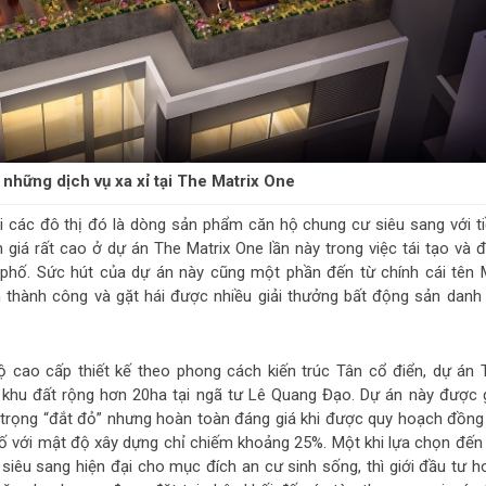
 những dịch vụ xa xỉ tại The Matrix One
ại các đô thị đó là dòng sản phẩm căn hộ chung cư siêu sang với t
iá rất cao ở dự án The Matrix One lần này trong việc tái tạo và đ
 phố. Sức hút của dự án này cũng một phần đến từ chính cái tên 
 thành công và gặt hái được nhiều giải thưởng bất động sản danh 
ộ cao cấp thiết kế theo phong cách kiến trúc Tân cổ điển, dự án 
ên khu đất rộng hơn 20ha tại ngã tư Lê Quang Đạo. Dự án này được g
trọng “đắt đỏ” nhưng hoàn toàn đáng giá khi được quy hoạch đồng
phố với mật độ xây dựng chỉ chiếm khoảng 25%. Một khi lựa chọn đến 
iêu sang hiện đại cho mục đích an cư sinh sống, thì giới đầu tư h