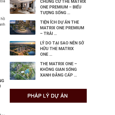
tòa
CHUNG CƯ THE MATRIX
ONE PREMIUM – BIỂU
TƯỢNG SỐNG …
 hồ
TIỆN ÍCH DỰ ÁN THE
ành
MATRIX ONE PREMIUM
– TRẢI …
LÝ DO TẠI SAO NÊN SỞ
HỮU THE MATRIX
ONE …
THE MATRIX ONE –
KHÔNG GIAN SỐNG
XANH ĐẲNG CẤP …
NG
Ú