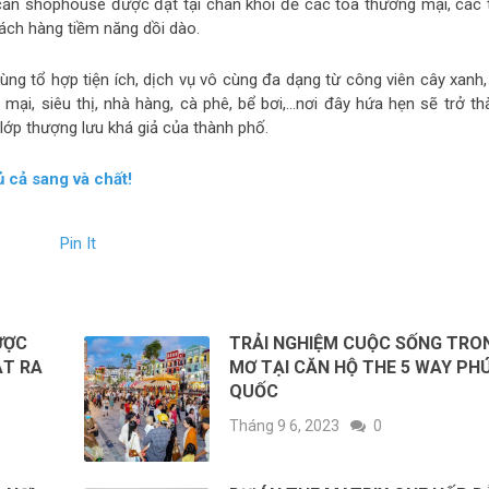
căn shophouse được đặt tại chân khối đế các tòa thương mại, các 
hách hàng tiềm năng dồi dào.
cùng tổ hợp tiện ích, dịch vụ vô cùng đa dạng từ công viên cây xanh,
 mại, siêu thị, nhà hàng, cà phê, bể bơi,…nơi đây hứa hẹn sẽ trở th
lớp thượng lưu khá giả của thành phố.
ủ cả sang và chất!
Pin It
ƯỢC
TRẢI NGHIỆM CUỘC SỐNG TRO
ẮT RA
MƠ TẠI CĂN HỘ THE 5 WAY PH
QUỐC
Tháng 9 6, 2023
0