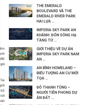
THE EMERALD
BOULEVARD VÀ THE
EMERALD RIVER PARK:
HAI LỰA …
IMPERIA SKY PARK AN
KHÁNH: ĐÓN SÓNG HẠ
TẦNG TỪ …
iềm
GIỚI THIỆU VỀ DỰ ÁN
ịnh
IMPERIA SKY PARK NAM
MIK
AN …
giá
AN BÌNH HOMELAND –
BIỂU TƯỢNG AN CƯ MỚI
TỌA …
The
iới
ĐỖ THANH TÙNG –
 bộ
NGƯỜI TIÊN PHONG DỰ
với
ÁN ĐẤT …
oàn