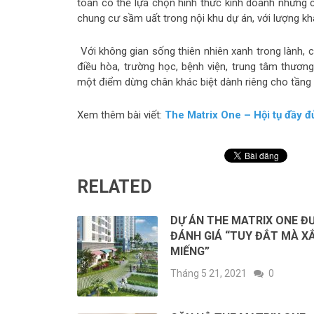
toàn có thể lựa chọn hình thức kinh doanh những 
chung cư sầm uất trong nội khu dự án, với lượng k
Với không gian sống thiên nhiên xanh trong lành, 
điều hòa, trường học, bệnh viện, trung tâm thương
một điểm dừng chân khác biệt dành riêng cho tầng 
Xem thêm bài viết:
The Matrix One – Hội tụ đầy đ
RELATED
DỰ ÁN THE MATRIX ONE Đ
ĐÁNH GIÁ “TUY ĐẮT MÀ X
MIẾNG”
Tháng 5 21, 2021
0