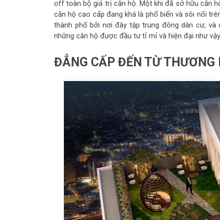
off toàn bộ giá trị căn hộ. Một khi đã sở hữu căn h
căn hộ cao cấp đang khá là phổ biến và sôi nổi trê
thành phố bởi nơi đây tập trung đông dân cư, và 
những căn hộ được đầu tư tỉ mỉ và hiện đại như vậy
ĐẲNG CẤP ĐẾN TỪ THƯƠNG 