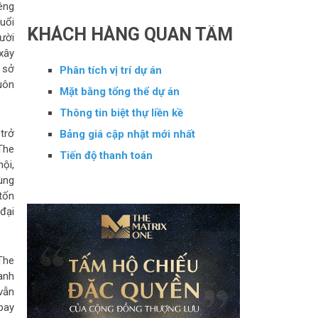
êng
uổi
KHÁCH HÀNG QUAN TÂM
ười
xây
 sở
Phân tích vị trí dự án
uôn
Mặt bằng tổng thể dự án
Thông tin biệt thự liền kề
trở
Bảng giá cập nhật mới nhất
The
Tiến độ thanh toán
ội,
ùng
 tốn
 đại
The
anh
vẫn
pay