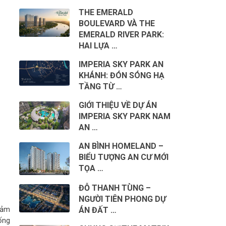
THE EMERALD
BOULEVARD VÀ THE
EMERALD RIVER PARK:
HAI LỰA …
IMPERIA SKY PARK AN
KHÁNH: ĐÓN SÓNG HẠ
TẦNG TỪ …
GIỚI THIỆU VỀ DỰ ÁN
IMPERIA SKY PARK NAM
AN …
AN BÌNH HOMELAND –
BIỂU TƯỢNG AN CƯ MỚI
TỌA …
ĐỖ THANH TÙNG –
NGƯỜI TIÊN PHONG DỰ
đảm
ÁN ĐẤT …
ống