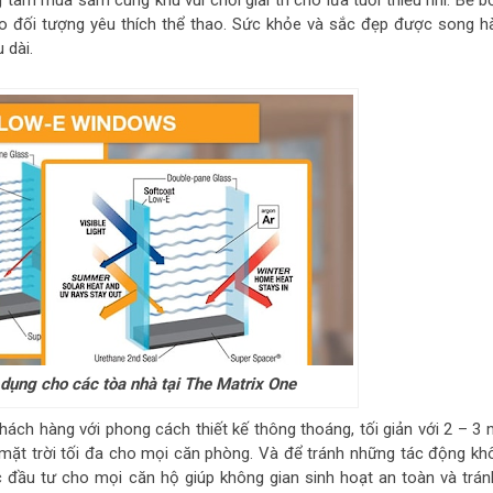
tâm mua sắm cùng khu vui chơi giải trí cho lứa tuổi thiếu nhi. Bể b
 đối tượng yêu thích thể thao. Sức khỏe và sắc đẹp được song h
 dài.
dụng cho các tòa nhà tại The Matrix One
hách hàng với phong cách thiết kế thông thoáng, tối giản với 2 – 3 
mặt trời tối đa cho mọi căn phòng. Và để tránh những tác động kh
ợc đầu tư cho mọi căn hộ giúp không gian sinh hoạt an toàn và trán