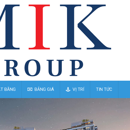
T BẰNG
BẢNG GIÁ
VỊ TRÍ
TIN TỨC