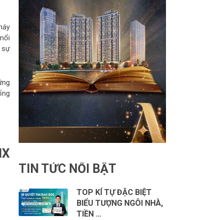
máy
nổi
 sự
ững
ống
IX
TIN TỨC NỔI BẬT
TOP KÍ TỰ ĐẶC BIỆT
BIỂU TƯỢNG NGÔI NHÀ,
TIỀN …