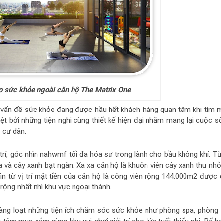
p sức khỏe ngoài căn hộ The Matrix One
o vấn đề sức khỏe đang được hầu hết khách hàng quan tâm khi tìm 
ệt bởi những tiện nghi cùng thiết kế hiện đại nhằm mang lại cuộc s
 cư dân.
rí, góc nhìn nahwmf tối đa hóa sự trong lành cho bầu không khí. Từ 
 và cây xanh bạt ngàn. Xa xa căn hộ là khuôn viên cây xanh thu nhỏ 
hìn từ vị trí mặt tiền của căn hộ là công viên rộng 144.000m2 được 
 rộng nhất nhì khu vực ngoại thành.
àng loạt những tiện ích chăm sóc sức khỏe như phòng spa, phòng 