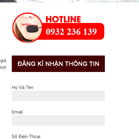
giá
nơi
Họ Và Tên
Email
Số Điện Thoại