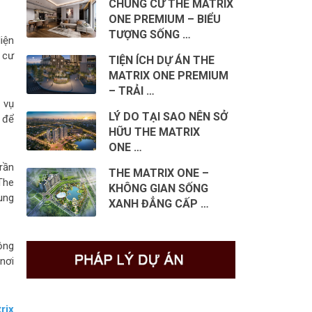
CHUNG CƯ THE MATRIX
ONE PREMIUM – BIỂU
TƯỢNG SỐNG …
iện
 cư
TIỆN ÍCH DỰ ÁN THE
MATRIX ONE PREMIUM
– TRẢI …
 vụ
LÝ DO TẠI SAO NÊN SỞ
 để
HỮU THE MATRIX
ONE …
rần
THE MATRIX ONE –
The
KHÔNG GIAN SỐNG
ung
XANH ĐẲNG CẤP …
ộng
 nơi
rix