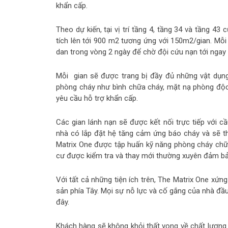
khẩn cấp.
Theo dự kiến, tại vị trí tầng 4, tầng 34 và tầng 4
tích lên tới 900 m2 tương ứng với 150m2/gian. M
dan trong vòng 2 ngày để chờ đội cứu nạn tới ngay
Mỗi gian sẽ được trang bị đầy đủ những vật dụng v
phòng cháy như bình chữa cháy, mặt nạ phòng độc
yêu cầu hỗ trợ khẩn cấp.
Các gian lánh nạn sẽ được kết nối trực tiếp với c
nhà có lắp đặt hệ tăng cảm ứng báo cháy và sẽ t
Matrix One được tập huấn kỹ năng phòng cháy chữa
cư được kiểm tra và thay mới thường xuyên đảm bả
Với tất cả những tiện ích trên, The Matrix One xứn
sản phía Tây. Mọi sự nỗ lực và cố gắng của nhà đầu 
đây.
Khách hàng sẽ không khỏi thất vọng về chất lượng