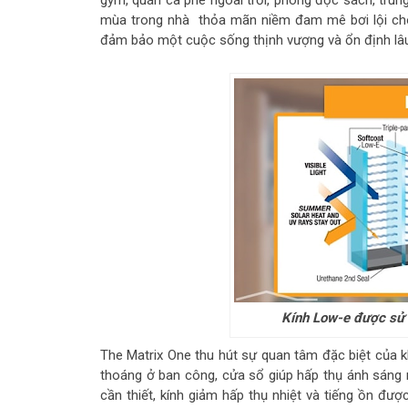
gym, quán cà phê ngoài trời, phòng đọc sách, trung 
mùa trong nhà thỏa mãn niềm đam mê bơi lội cho
đảm bảo một cuộc sống thịnh vượng và ổn định lâu
Kính Low-e được sử 
The Matrix One thu hút sự quan tâm đặc biệt của k
thoáng ở ban công, cửa sổ giúp hấp thụ ánh sáng 
cần thiết, kính giảm hấp thụ nhiệt và tiếng ồn đư