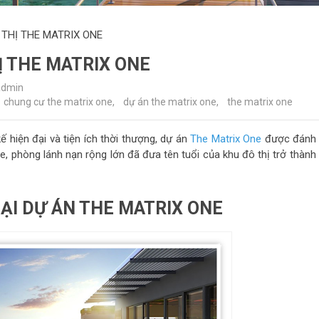
 THỊ THE MATRIX ONE
Ị THE MATRIX ONE
admin
chung cư the matrix one
,
dự án the matrix one
,
the matrix one
kế hiện đại và tiện ích thời thượng, dự án
The Matrix One
được đánh 
, phòng lánh nạn rộng lớn đã đưa tên tuổi của khu đô thị trở thành 
TẠI DỰ ÁN THE MATRIX ONE