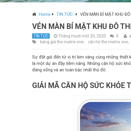
Home
TIN TỨC
VÉN MÀN BÍ MẬT KHU ĐÔ
VÉN MÀN BÍ MẬT KHU ĐÔ TH
TIN TỨC
Tháng mười một 20, 2020
0
bảng giá the matrix one
,
căn hộ the matrix one
,
Sự đắt giá đến từ vị trí kim vàng cùng những thiết 
là một dự án đầy tiềm năng. Những căn hộ sức khỏe
đáng sống và an toàn bậc nhất thủ đô.
GIẢI MÃ CĂN HỘ SỨC KHỎE 