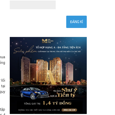
mua
ống
lối
tại
quy
tập