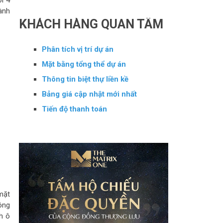
ơi 4
ành
KHÁCH HÀNG QUAN TÂM
Phân tích vị trí dự án
Mặt bằng tổng thể dự án
Thông tin biệt thự liền kề
Bảng giá cập nhật mới nhất
Tiến độ thanh toán
mặt
ông
h ô