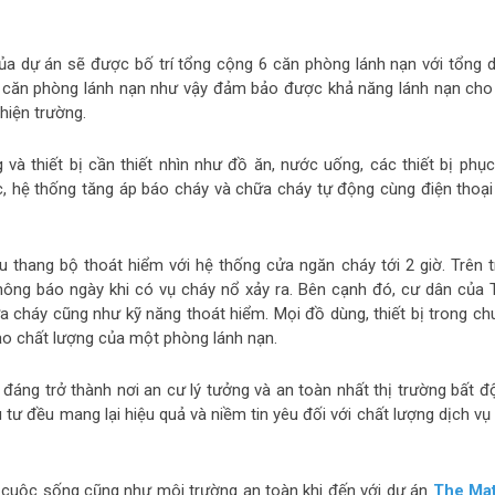
3 của dự án sẽ được bố trí tổng cộng 6 căn phòng lánh nạn với tổng d
ỗi căn phòng lánh nạn như vậy đảm bảo được khả năng lánh nạn cho
 hiện trường.
à thiết bị cần thiết nhìn như đồ ăn, nước uống, các thiết bị phục
, hệ thống tăng áp báo cháy và chữa cháy tự động cùng điện thoại
ầu thang bộ thoát hiểm với hệ thống cửa ngăn cháy tới 2 giờ. Trên t
hông báo ngày khi có vụ cháy nổ xảy ra. Bên cạnh đó, cư dân của 
 cháy cũng như kỹ năng thoát hiểm. Mọi đồ dùng, thiết bị trong ch
o chất lượng của một phòng lánh nạn.
g đáng trở thành nơi an cư lý tưởng và an toàn nhất thị trường bất đ
tư đều mang lại hiệu quả và niềm tin yêu đối với chất lượng dịch vụ
 cuộc sống cũng như môi trường an toàn khi đến với dự án
The Mat