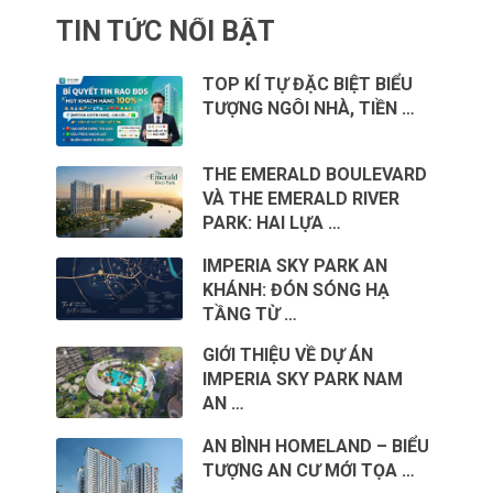
TIN TỨC NỔI BẬT
TOP KÍ TỰ ĐẶC BIỆT BIỂU
TƯỢNG NGÔI NHÀ, TIỀN …
THE EMERALD BOULEVARD
VÀ THE EMERALD RIVER
PARK: HAI LỰA …
IMPERIA SKY PARK AN
KHÁNH: ĐÓN SÓNG HẠ
TẦNG TỪ …
GIỚI THIỆU VỀ DỰ ÁN
IMPERIA SKY PARK NAM
AN …
AN BÌNH HOMELAND – BIỂU
TƯỢNG AN CƯ MỚI TỌA …