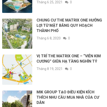
Tháng 6 25, 2021
0
CHUNG CƯ THE MATRIX ONE HƯỞNG
LỢI TỪ MẶT BẰNG QUY HOẠCH
THÀNH PHỐ
Tháng 6 8, 2020
0
VỊ TRÍ THE MATRIX ONE – “VIÊN KIM
CƯƠNG” GIỮA HẠ TẦNG NGHÌN TỶ
Tháng 8 19, 2021
0
MIK GROUP TẠO ĐIỀU KIỆN KÍCH
THÍCH NHU CẦU MUA NHÀ CỦA CƯ
DÂN