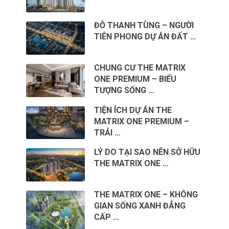
ĐỖ THANH TÙNG – NGƯỜI
TIÊN PHONG DỰ ÁN ĐẤT …
CHUNG CƯ THE MATRIX
ONE PREMIUM – BIỂU
TƯỢNG SỐNG …
TIỆN ÍCH DỰ ÁN THE
MATRIX ONE PREMIUM –
TRẢI …
LÝ DO TẠI SAO NÊN SỞ HỮU
THE MATRIX ONE …
THE MATRIX ONE – KHÔNG
GIAN SỐNG XANH ĐẲNG
CẤP …