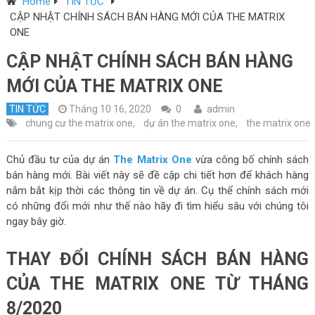
Home
TIN TỨC
CẬP NHẬT CHÍNH SÁCH BÁN HÀNG MỚI CỦA THE MATRIX
ONE
CẬP NHẬT CHÍNH SÁCH BÁN HÀNG
MỚI CỦA THE MATRIX ONE
TIN TỨC
Tháng 10 16, 2020
0
admin
chung cư the matrix one
,
dự án the matrix one
,
the matrix one
Chủ đầu tư của dự án
The Matrix One
vừa công bố chính sách
bán hàng mới. Bài viết này sẽ đề cập chi tiết hơn để khách hàng
nắm bắt kịp thời các thông tin về dự án. Cụ thể chính sách mới
có những đổi mới như thế nào hãy đi tìm hiểu sâu với chúng tôi
ngay bây giờ.
THAY ĐỔI CHÍNH SÁCH BÁN HÀNG
CỦA THE MATRIX ONE TỪ THÁNG
8/2020