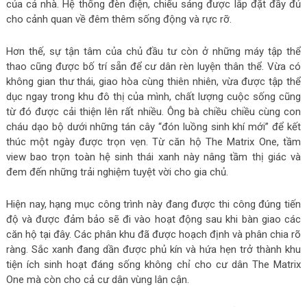
của cả nhà. Hệ thống đèn điện, chiếu sáng được lắp đặt đầy đủ
cho cảnh quan về đêm thêm sống động và rực rỡ.
Hơn thế, sự tận tâm của chủ đầu tư còn ở những máy tập thể
thao cũng được bố trí sẵn để cư dân rèn luyện thân thể. Vừa có
không gian thư thái, giao hòa cùng thiên nhiên, vừa được tập thể
dục ngay trong khu đô thị của mình, chất lượng cuộc sống cũng
từ đó được cải thiện lên rất nhiều. Ông bà chiều chiều cùng con
cháu dạo bộ dưới những tán cây “đón luồng sinh khí mới” để kết
thúc một ngày được trọn vẹn. Từ căn hộ The Matrix One, tầm
view bao trọn toàn hệ sinh thái xanh này nâng tầm thị giác và
đem đến những trải nghiệm tuyệt vời cho gia chủ.
Hiện nay, hạng mục công trình này đang được thi công đúng tiến
độ và được đảm bảo sẽ đi vào hoạt động sau khi bàn giao các
căn hộ tại đây. Các phân khu đã được hoạch định và phân chia rõ
ràng. Sắc xanh đang dần được phủ kín và hứa hẹn trở thành khu
tiện ích sinh hoạt đáng sống không chỉ cho cư dân The Matrix
One mà còn cho cả cư dân vùng lân cận.