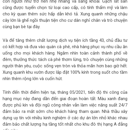
con người như trở nên nhẹ nhàng và sảng khoái. Gạch lát sân
cũng được tuyển chọn từ loại cao cấp, có tính thẩm mỹ và làm
cho kỳ quan thêm sức hấp dẫn khó tả. Xung quanh những chậu
cây lớn là ghế ngồi thuận tiện cho cư dân nghỉ chân và trò chuyện
cùng bạn bè tại đây.
Và để tăng thêm chất lượng dịch vụ tiện ích tầng 43, chủ đầu tư
có kết hợp và đưa vào quán cà phê, nhà hàng phục vụ nhu cầu ăn
uống cho mọi khách hàng. Ngắm nhìn toàn cảnh thành phố về
đêm, thưởng thức tách cà phê thơm lừng, trò chuyện cùng những
người thân yêu, cuộc sống vẹn tròn và thỏa mãn hơn bao giờ hết.
Xung quanh khu vườn được lắp đặt 100% kính trong suốt cho tầm
nhìn thêm rộng lớn và cuốn hút.
Tính đến thời điểm hiện tại, tháng 05/2021, tiến độ thi công của
hạng mục này đang dần đến giai đoạn hoàn tất. Màu xanh đang
được phủ kín và đội ngũ công nhân vẫn làm việc năng suất 24/7
đảm bảo ra mắt sớm cho khách hàng tham quan. Nhà thầu xây
dựng uy tín với nhiều kinh nghiệm ở các dự án lớn nhỏ khác nhau
đảm bảo chất lượng hạ tầng tốt nhất cho khu đô thị hạng A đẳng