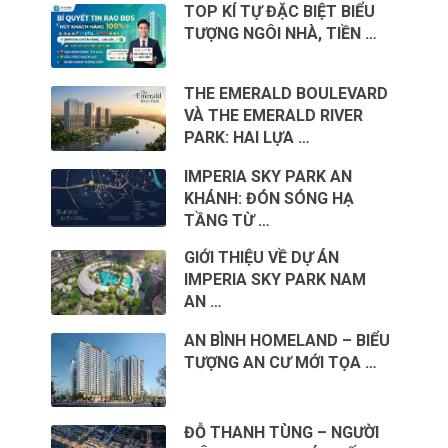
TOP KÍ TỰ ĐẶC BIỆT BIỂU
TƯỢNG NGÔI NHÀ, TIỀN …
THE EMERALD BOULEVARD
VÀ THE EMERALD RIVER
PARK: HAI LỰA …
IMPERIA SKY PARK AN
KHÁNH: ĐÓN SÓNG HẠ
TẦNG TỪ …
GIỚI THIỆU VỀ DỰ ÁN
IMPERIA SKY PARK NAM
AN …
AN BÌNH HOMELAND – BIỂU
TƯỢNG AN CƯ MỚI TỌA …
ĐỖ THANH TÙNG – NGƯỜI