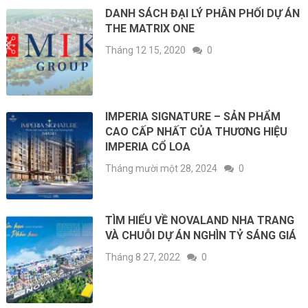
DANH SÁCH ĐẠI LÝ PHÂN PHỐI DỰ ÁN
THE MATRIX ONE
Tháng 12 15, 2020
0
IMPERIA SIGNATURE – SẢN PHẨM
CAO CẤP NHẤT CỦA THƯƠNG HIỆU
IMPERIA CỔ LOA
Tháng mười một 28, 2024
0
TÌM HIỂU VỀ NOVALAND NHA TRANG
VÀ CHUỖI DỰ ÁN NGHÌN TỶ SÁNG GIÁ
Tháng 8 27, 2022
0