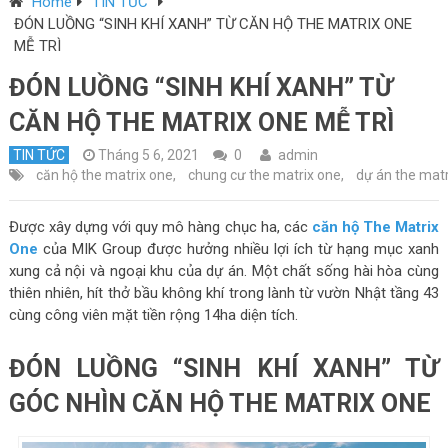
Home
TIN TỨC
ĐÓN LUỒNG “SINH KHÍ XANH” TỪ CĂN HỘ THE MATRIX ONE
MỄ TRÌ
ĐÓN LUỒNG “SINH KHÍ XANH” TỪ
CĂN HỘ THE MATRIX ONE MỄ TRÌ
TIN TỨC
Tháng 5 6, 2021
0
admin
căn hộ the matrix one
,
chung cư the matrix one
,
dự án the matr
Được xây dựng với quy mô hàng chục ha, các
căn hộ The Matrix
One
của MIK Group được hưởng nhiều lợi ích từ hạng mục xanh
xung cả nội và ngoại khu của dự án. Một chất sống hài hòa cùng
thiên nhiên, hít thở bầu không khí trong lành từ vườn Nhật tầng 43
cùng công viên mặt tiền rộng 14ha diện tích.
ĐÓN LUỒNG “SINH KHÍ XANH” TỪ
GÓC NHÌN CĂN HỘ THE MATRIX ONE