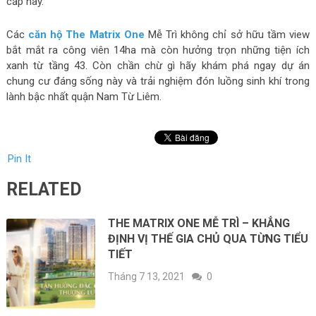
cấp này.
Các
căn hộ The Matrix One
Mễ Trì không chỉ sở hữu tầm view
bắt mắt ra công viên 14ha mà còn hưởng trọn những tiện ích
xanh từ tầng 43. Còn chần chừ gì hãy khám phá ngay dự án
chung cư đáng sống này và trải nghiệm đón luồng sinh khí trong
lành bậc nhất quận Nam Từ Liêm.
Pin It
RELATED
THE MATRIX ONE MỄ TRÌ – KHẲNG
ĐỊNH VỊ THẾ GIA CHỦ QUA TỪNG TIỂU
TIẾT
Tháng 7 13, 2021
0