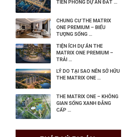
TIÊN PHONG DỰ ÁN ĐẤT …
CHUNG CƯ THE MATRIX
ONE PREMIUM – BIỂU
TƯỢNG SỐNG …
TIỆN ÍCH DỰ ÁN THE
MATRIX ONE PREMIUM –
TRẢI …
LÝ DO TẠI SAO NÊN SỞ HỮU
THE MATRIX ONE …
THE MATRIX ONE – KHÔNG
GIAN SỐNG XANH ĐẲNG
CẤP …