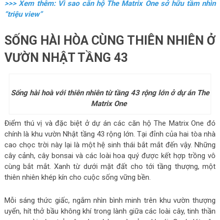
>>> Xem thêm: Vì sao căn hộ The Matrix One sở hữu tầm nhìn
“triệu view”
SỐNG HÀI HÒA CÙNG THIÊN NHIÊN Ở
VƯỜN NHẬT TẦNG 43
Sống hài hoà với thiên nhiên từ tầng 43 rộng lớn ở dự án The
Matrix One
Điểm thú vị và đặc biệt ở dự án các căn hộ The Matrix One đó
chính là khu vườn Nhật tầng 43 rộng lớn. Tại đỉnh của hai tòa nhà
cao chọc trời này lại là một hệ sinh thái bắt mắt đến vậy. Những
cây cảnh, cây bonsai và các loài hoa quý được kết hợp trồng vô
cùng bắt mắt. Xanh từ dưới mặt đất cho tới tầng thượng, một
thiên nhiên khép kín cho cuộc sống vững bền.
Mỗi sáng thức giấc, ngắm nhìn bình minh trên khu vườn thượng
uyển, hít thở bầu không khí trong lành giữa các loài cây, tinh thần