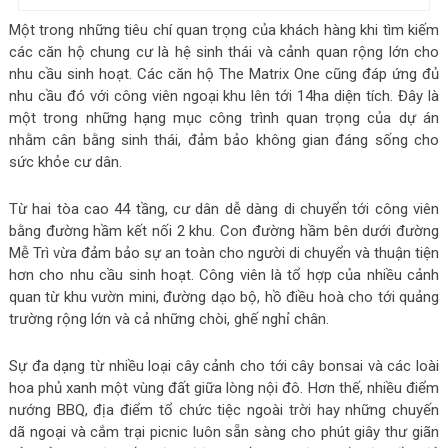
Một trong những tiêu chí quan trọng của khách hàng khi tìm kiếm
các căn hộ chung cư là hệ sinh thái và cảnh quan rộng lớn cho
nhu cầu sinh hoạt. Các căn hộ The Matrix One cũng đáp ứng đủ
nhu cầu đó với công viên ngoại khu lên tới 14ha diện tích. Đây là
một trong những hạng mục công trình quan trọng của dự án
nhằm cân bằng sinh thái, đảm bảo không gian đáng sống cho
sức khỏe cư dân.
Từ hai tòa cao 44 tầng, cư dân dễ dàng di chuyển tới công viên
bằng đường hầm kết nối 2 khu. Con đường hầm bên dưới đường
Mễ Trì vừa đảm bảo sự an toàn cho người di chuyển và thuận tiện
hơn cho nhu cầu sinh hoạt. Công viên là tổ hợp của nhiều cảnh
quan từ khu vườn mini, đường dạo bộ, hồ điều hoà cho tới quảng
trường rộng lớn và cả những chòi, ghế nghỉ chân.
Sự đa dạng từ nhiều loại cây cảnh cho tới cây bonsai và các loài
hoa phủ xanh một vùng đất giữa lòng nội đô. Hơn thế, nhiều điểm
nướng BBQ, địa điểm tổ chức tiệc ngoài trời hay những chuyến
dã ngoại và cắm trại picnic luôn sẵn sàng cho phút giây thư giãn