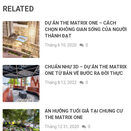
RELATED
DỰ ÁN THE MATRIX ONE – CÁCH
CHỌN KHÔNG GIAN SỐNG CỦA NGƯỜI
THÀNH ĐẠT
Tháng 6 10, 2020
0
CHUẨN NHƯ 3D – DỰ ÁN THE MATRIX
ONE TỪ BẢN VẼ BƯỚC RA ĐỜI THỰC
Tháng 8 12, 2022
0
AN HƯỞNG TUỔI GIÀ TẠI CHUNG CƯ
THE MATRIX ONE
Tháng 12 31, 2020
0