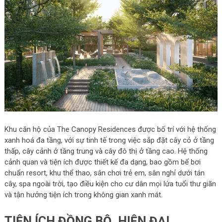
Khu căn hộ của The Canopy Residences được bố trí với hệ thống
xanh hoá đa tầng, với sự tinh tế trong việc sắp đặt cây cỏ ở tầng
thấp, cây cảnh ở tầng trung và cây đô thị ở tầng cao. Hệ thống
cảnh quan và tiện ích được thiết kế đa dạng, bao gồm bể bơi
chuẩn resort, khu thể thao, sân chơi trẻ em, sân nghỉ dưới tán
cây, spa ngoài trời, tạo điều kiện cho cư dân mọi lứa tuổi thư giãn
và tận hưởng tiện ích trong không gian xanh mát.
TIỆN ÍCH ĐỒNG BỘ, HIỆN ĐẠI