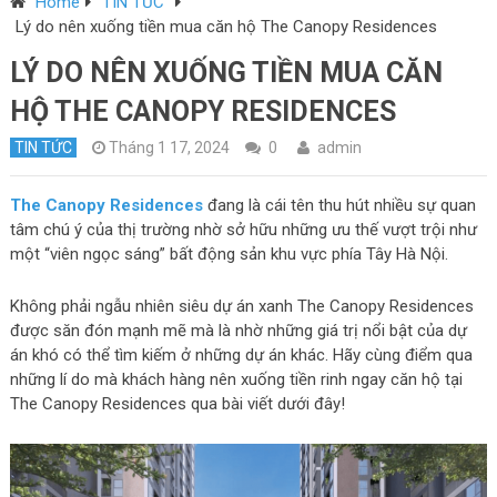
Home
TIN TỨC
Lý do nên xuống tiền mua căn hộ The Canopy Residences
LÝ DO NÊN XUỐNG TIỀN MUA CĂN
HỘ THE CANOPY RESIDENCES
TIN TỨC
Tháng 1 17, 2024
0
admin
The Canopy Residences
đang là cái tên thu hút nhiều sự quan
tâm chú ý của thị trường nhờ sở hữu những ưu thế vượt trội như
một “viên ngọc sáng” bất động sản khu vực phía Tây Hà Nội.
Không phải ngẫu nhiên siêu dự án xanh The Canopy Residences
được săn đón mạnh mẽ mà là nhờ những giá trị nổi bật của dự
án khó có thể tìm kiếm ở những dự án khác. Hãy cùng điểm qua
những lí do mà khách hàng nên xuống tiền rinh ngay căn hộ tại
The Canopy Residences qua bài viết dưới đây!