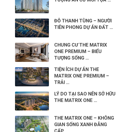
ĐỖ THANH TÙNG – NGƯỜI
TIÊN PHONG DỰ ÁN ĐẤT …
CHUNG CƯ THE MATRIX
ONE PREMIUM – BIỂU
TƯỢNG SỐNG …
TIỆN ÍCH DỰ ÁN THE
MATRIX ONE PREMIUM –
TRẢI …
LÝ DO TẠI SAO NÊN SỞ HỮU
THE MATRIX ONE …
THE MATRIX ONE – KHÔNG
GIAN SỐNG XANH ĐẲNG
CẤP …