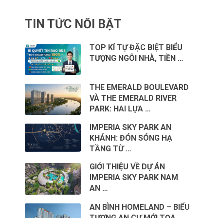
TIN TỨC NỔI BẬT
TOP KÍ TỰ ĐẶC BIỆT BIỂU
TƯỢNG NGÔI NHÀ, TIỀN …
THE EMERALD BOULEVARD
VÀ THE EMERALD RIVER
PARK: HAI LỰA …
IMPERIA SKY PARK AN
KHÁNH: ĐÓN SÓNG HẠ
TẦNG TỪ …
GIỚI THIỆU VỀ DỰ ÁN
IMPERIA SKY PARK NAM
AN …
AN BÌNH HOMELAND – BIỂU
TƯỢNG AN CƯ MỚI TỌA …