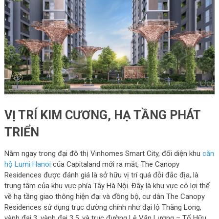
VỊ TRÍ KIM CƯƠNG, HẠ TẦNG PHÁT
TRIỂN
Nằm ngay trong đại đô thị Vinhomes Smart City, đối diện khu
căn
hộ Lumi Hanoi
của Capitaland mới ra mắt, The Canopy
Residences được đánh giá là sở hữu vị trí quá đỗi đắc địa, là
trung tâm của khu vực phía Tây Hà Nội. Đây là khu vực có lợi thế
về hạ tầng giao thông hiện đại và đồng bộ, cư dân The Canopy
Residences sử dụng trục đường chính như đại lộ Thăng Long,
vành đai 3, vành đai 3.5, và trục đường Lê Văn Lương – Tố Hữu.