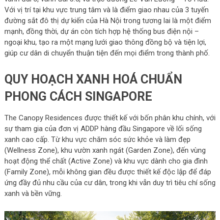
Với vị trí tại khu vực trung tâm và là điểm giao nhau của 3 tuyến
đường sắt đô thị dự kiến của Hà Nội trong tương lai là một điểm
mạnh, đồng thời, dự án còn tích hợp hệ thống bus điện nội –
ngoại khu, tạo ra một mạng lưới giao thông đồng bộ và tiện lợi,
giúp cư dân di chuyển thuận tiện đến mọi điểm trong thành phố.
QUY HOẠCH XANH HOÁ CHUẨN
PHONG CÁCH SINGAPORE
The Canopy Residences được thiết kế với bốn phân khu chính, với
sự tham gia của đơn vị ADDP hàng đầu Singapore về lối sống
xanh cao cấp. Từ khu vực chăm sóc sức khỏe và làm đẹp
(Wellness Zone), khu vườn xanh ngát (Garden Zone), đến vùng
hoạt động thể chất (Active Zone) và khu vực dành cho gia đình
(Family Zone), mỗi không gian đều được thiết kế độc lập để đáp
ứng đầy đủ nhu cầu của cư dân, trong khi vẫn duy trì tiêu chí sống
xanh và bền vững.