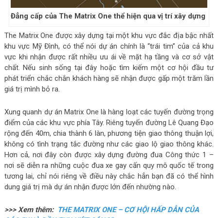
Đẳng cấp của The Matrix One thể hiện qua vị trí xây dựng
The Matrix One được xây dựng tại một khu vực đắc địa bậc nhất
khu vực Mỹ Đình, có thể nói dự án chính là “trái tim” của cả khu
vực khi nhận được rất nhiều ưu ái về mặt hạ tầng và cơ sở vật
chất. Nếu sinh sống tại đây hoặc tìm kiếm một cơ hội đầu tư
phát triển chắc chắn khách hàng sẽ nhận được gấp một trăm lần
giá trị mình bỏ ra.
Xung quanh dự án Matrix One là hàng loạt các tuyến đường trọng
điểm của các khu vực phía Tây. Riêng tuyến đường Lê Quang Đạo
rộng đến 40m, chia thành 6 làn, phương tiện giao thông thuận lợi,
không có tình trạng tắc đường như các giao lộ giao thông khác.
Hơn cả, nơi đây còn được xây dựng đường đua Công thức 1 –
nơi sẽ diễn ra những cuộc đua xe gay cấn quy mô quốc tế trong
tương lai, chỉ nói riêng về điều này chắc hẳn bạn đã có thể hình
dung giá trị mà dự án nhận được lớn đến nhường nào.
>>> Xem thêm:
THE MATRIX ONE – CƠ HỘI HẤP DẪN CỦA