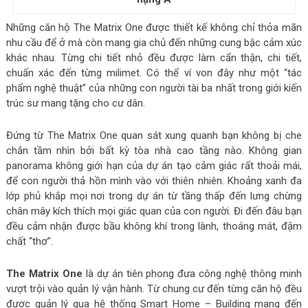
Những căn hộ The Matrix One được thiết kế không chỉ thỏa mãn
nhu cầu để ở mà còn mang gia chủ đến những cung bậc cảm xúc
khác nhau. Từng chi tiết nhỏ đều được làm cẩn thận, chi tiết,
chuẩn xác đến từng milimet. Có thể ví von đây như một “tác
phẩm nghệ thuật” của những con người tài ba nhất trong giới kiến
trúc sư mang tặng cho cư dân.
Đứng từ The Matrix One quan sát xung quanh bạn không bị che
chắn tầm nhìn bởi bất kỳ tòa nhà cao tầng nào. Không gian
panorama không giới hạn của dự án tạo cảm giác rất thoải mái,
để con người thả hồn mình vào với thiên nhiên. Khoảng xanh đa
lớp phủ khắp mọi nơi trong dự án từ tầng thấp đến lưng chừng
chân mây kích thích mọi giác quan của con người. Đi đến đâu bạn
đều cảm nhận được bầu không khí trong lành, thoáng mát, đậm
chất “thơ”.
The Matrix One
là dự án tiên phong đưa công nghệ thông minh
vượt trội vào quản lý vận hành. Từ chung cư đến từng căn hộ đều
được quản lý qua hệ thống Smart Home – Building mang đến