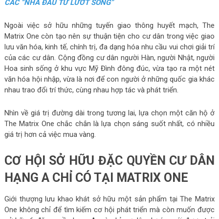
CÁC “NHÀ ĐẦU TƯ LƯỚT SÓNG”
Ngoài việc sở hữu những tuyến giao thông huyết mạch, The
Matrix One còn tạo nên sự thuận tiện cho cư dân trong việc giao
lưu văn hóa, kinh tế, chính trị, đa dạng hóa nhu cầu vui chơi giải trí
của các cư dân. Cộng đồng cư dân người Hàn, người Nhật, người
Hoa sinh sống ở khu vực Mỹ Đình đông đúc, vừa tạo ra một nét
văn hóa hội nhập, vừa là nơi để con người ở những quốc gia khác
nhau trao đổi trí thức, cùng nhau hợp tác và phát triển.
Nhìn về giá trị đường dài trong tương lai, lựa chọn một căn hộ ở
The Matrix One chắc chắn là lựa chọn sáng suốt nhất, có nhiều
giá trị hơn cả việc mua vàng.
CƠ HỘI SỞ HỮU ĐẶC QUYỀN CƯ DÂN
HẠNG A CHỈ CÓ TẠI MATRIX ONE
Giới thượng lưu khao khát sở hữu một sản phẩm tại The Matrix
One không chỉ để tìm kiếm cơ hội phát triển mà còn muốn được