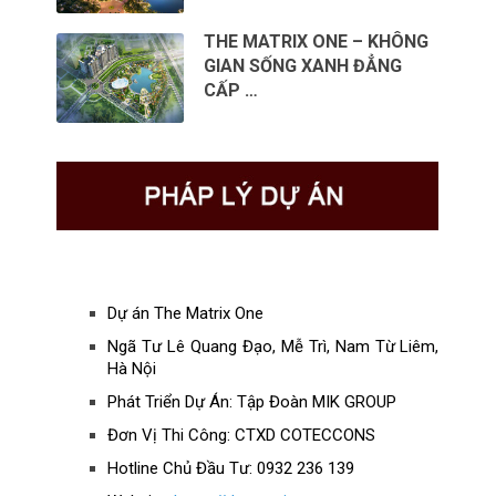
THE MATRIX ONE – KHÔNG
GIAN SỐNG XANH ĐẲNG
CẤP …
Dự án The Matrix One
Ngã Tư Lê Quang Đạo, Mễ Trì, Nam Từ Liêm,
Hà Nội
Phát Triển Dự Án: Tập Đoàn MIK GROUP
Đơn Vị Thi Công: CTXD COTECCONS
Hotline Chủ Đầu Tư: 0932 236 139