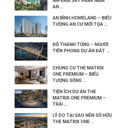
IMPERIA SKY PARK NAM
AN …
AN BÌNH HOMELAND – BIỂU
TƯỢNG AN CƯ MỚI TỌA …
ĐỖ THANH TÙNG – NGƯỜI
TIÊN PHONG DỰ ÁN ĐẤT …
CHUNG CƯ THE MATRIX
ONE PREMIUM – BIỂU
TƯỢNG SỐNG …
TIỆN ÍCH DỰ ÁN THE
MATRIX ONE PREMIUM –
TRẢI …
LÝ DO TẠI SAO NÊN SỞ HỮU
THE MATRIX ONE …