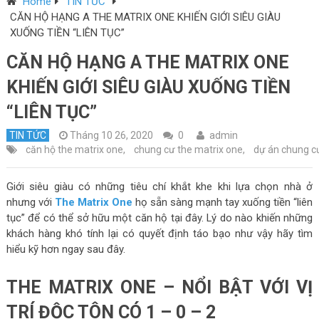
Home
TIN TỨC
CĂN HỘ HẠNG A THE MATRIX ONE KHIẾN GIỚI SIÊU GIÀU
XUỐNG TIỀN “LIÊN TỤC”
CĂN HỘ HẠNG A THE MATRIX ONE
KHIẾN GIỚI SIÊU GIÀU XUỐNG TIỀN
“LIÊN TỤC”
TIN TỨC
Tháng 10 26, 2020
0
admin
căn hộ the matrix one
,
chung cư the matrix one
,
dự án chung c
Giới siêu giàu có những tiêu chí khắt khe khi lựa chọn nhà ở
nhưng với
The Matrix One
họ sẵn sàng mạnh tay xuống tiền “liên
tục” để có thể sở hữu một căn hộ tại đây. Lý do nào khiến những
khách hàng khó tính lại có quyết định táo bạo như vậy hãy tìm
hiểu kỹ hơn ngay sau đây.
THE MATRIX ONE – NỔI BẬT VỚI VỊ
TRÍ ĐỘC TÔN CÓ 1 – 0 – 2