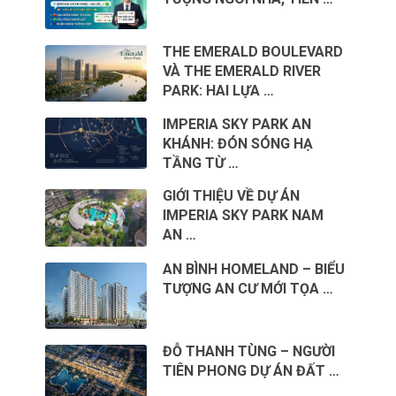
THE EMERALD BOULEVARD
VÀ THE EMERALD RIVER
PARK: HAI LỰA …
IMPERIA SKY PARK AN
KHÁNH: ĐÓN SÓNG HẠ
TẦNG TỪ …
GIỚI THIỆU VỀ DỰ ÁN
IMPERIA SKY PARK NAM
AN …
AN BÌNH HOMELAND – BIỂU
TƯỢNG AN CƯ MỚI TỌA …
ĐỖ THANH TÙNG – NGƯỜI
TIÊN PHONG DỰ ÁN ĐẤT …