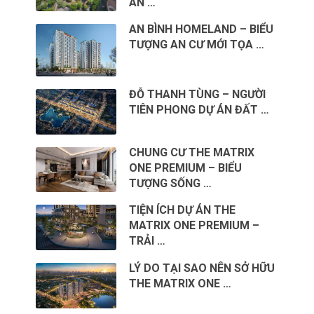
AN …
AN BÌNH HOMELAND – BIỂU
TƯỢNG AN CƯ MỚI TỌA …
ĐỖ THANH TÙNG – NGƯỜI
TIÊN PHONG DỰ ÁN ĐẤT …
CHUNG CƯ THE MATRIX
ONE PREMIUM – BIỂU
TƯỢNG SỐNG …
TIỆN ÍCH DỰ ÁN THE
MATRIX ONE PREMIUM –
TRẢI …
LÝ DO TẠI SAO NÊN SỞ HỮU
THE MATRIX ONE …