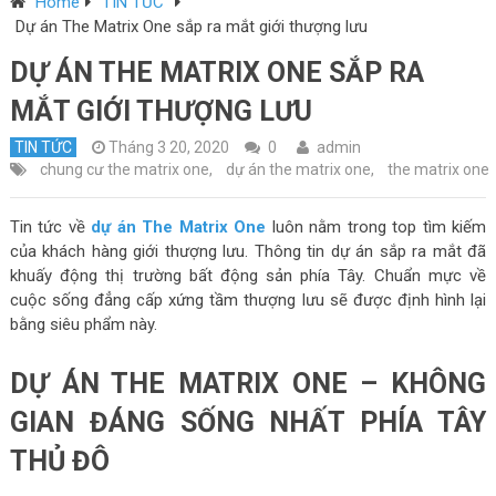
Home
TIN TỨC
Dự án The Matrix One sắp ra mắt giới thượng lưu
DỰ ÁN THE MATRIX ONE SẮP RA
MẮT GIỚI THƯỢNG LƯU
TIN TỨC
Tháng 3 20, 2020
0
admin
chung cư the matrix one
,
dự án the matrix one
,
the matrix one
Tin tức về
dự án The Matrix One
luôn nằm trong top tìm kiếm
của khách hàng giới thượng lưu. Thông tin dự án sắp ra mắt đã
khuấy động thị trường bất động sản phía Tây. Chuẩn mực về
cuộc sống đẳng cấp xứng tầm thượng lưu sẽ được định hình lại
bằng siêu phẩm này.
DỰ ÁN THE MATRIX ONE – KHÔNG
GIAN ĐÁNG SỐNG NHẤT PHÍA TÂY
THỦ ĐÔ