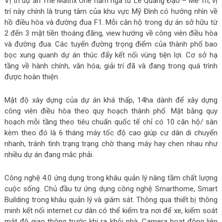
Vị trí dự án The Matrix One nằm ngã tư Lê Quang Đạo – Mễ Trì, vị
trí này chính là trung tâm của khu vực Mỹ Đình có hướng nhìn về
hồ điều hòa và đường đua F1. Mỗi căn hộ trong dự án sở hữu từ
2 đến 3 mặt tiền thoáng đãng, view hướng về công viên điều hòa
và đường đua. Các tuyến đường trọng điểm của thành phố bao
bọc xung quanh dự án thúc đẩy kết nối vùng tiện lợi. Cơ sở hạ
tầng về hành chính, văn hóa, giải trí đã và đang trong quá trình
được hoàn thiện.
Mật độ xây dựng của dự án khá thấp, 14ha dành để xây dựng
công viên điều hòa theo quy hoạch thành phố. Mặt bằng quy
hoạch mỗi tầng theo tiêu chuẩn quốc tế chỉ có 10 căn hộ/ sàn
kèm theo đó là 6 tháng máy tốc độ cao giúp cư dân di chuyển
nhanh, tránh tình trạng trạng chờ thang máy hay chen nhau như
nhiều dự án đang mắc phải.
Công nghệ 4.0 ứng dụng trong khâu quản lý nâng tầm chất lượng
cuộc sống. Chủ đầu tư ứng dụng công nghệ Smarthome, Smart
Building trong khâu quản lý và giám sát. Thông qua thiết bị thông
minh kết nối internet cư dân có thể kiểm tra nơi để xe, kiểm soát
mật độ giao thông trước khi ra khỏi nhà. Camera hoạt động liên