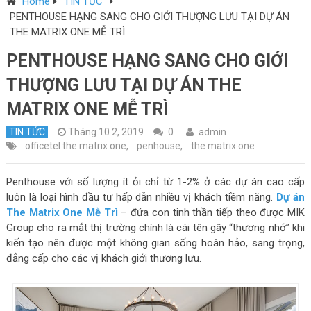
Home
TIN TỨC
PENTHOUSE HẠNG SANG CHO GIỚI THƯỢNG LƯU TẠI DỰ ÁN
THE MATRIX ONE MỄ TRÌ
PENTHOUSE HẠNG SANG CHO GIỚI
THƯỢNG LƯU TẠI DỰ ÁN THE
MATRIX ONE MỄ TRÌ
TIN TỨC
Tháng 10 2, 2019
0
admin
officetel the matrix one
,
penhouse
,
the matrix one
Penthouse với số lượng ít ỏi chỉ từ 1-2% ở các dự án cao cấp
luôn là loại hình đầu tư hấp dẫn nhiều vị khách tiềm năng.
Dự án
The Matrix One Mễ Trì
– đứa con tinh thần tiếp theo được MIK
Group cho ra mắt thị trường chính là cái tên gây “thương nhớ” khi
kiến tạo nên được một không gian sống hoàn hảo, sang trọng,
đẳng cấp cho các vị khách giới thương lưu.