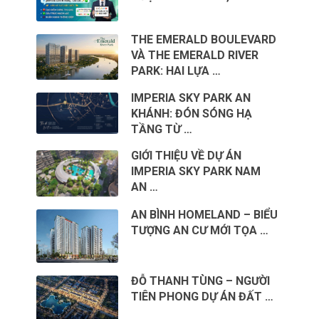
THE EMERALD BOULEVARD
VÀ THE EMERALD RIVER
PARK: HAI LỰA …
IMPERIA SKY PARK AN
KHÁNH: ĐÓN SÓNG HẠ
TẦNG TỪ …
GIỚI THIỆU VỀ DỰ ÁN
IMPERIA SKY PARK NAM
AN …
AN BÌNH HOMELAND – BIỂU
TƯỢNG AN CƯ MỚI TỌA …
ĐỖ THANH TÙNG – NGƯỜI
TIÊN PHONG DỰ ÁN ĐẤT …