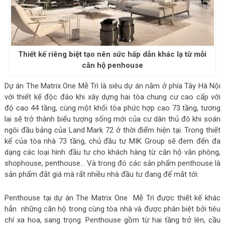
Thiết kế riêng biệt tạo nên sức hấp dẫn khác lạ từ mỗi
căn hộ penhouse
Dự án The Matrix One Mễ Trì là siêu dự án nằm ở phía Tây Hà Nội
với thiết kế độc đáo khi xây dựng hai tòa chung cư cao cấp với
độ cao 44 tầng, cùng một khối tòa phức hợp cao 73 tầng, tương
lai sẽ trở thành biểu tượng sống mới của cư dân thủ đô khi soán
ngôi đầu bảng của Land Mark 72 ở thời điểm hiện tại. Trong thiết
kế của tòa nhà 73 tầng, chủ đầu tư MIK Group sẽ đem đến đa
dạng các loại hình đầu tư cho khách hàng từ căn hộ văn phòng,
shophouse, penthouse… Và trong đó các sản phẩm penthouse là
sản phẩm đắt giá mà rất nhiều nhà đầu tư đang để mắt tới.
Penthouse tại dự án The Matrix One Mễ Trì được thiết kế khác
hẳn những căn hộ trong cùng tòa nhà và được phân biệt bởi tiêu
chí xa hoa, sang trọng. Penthouse gồm từ hai tầng trở lên, cầu