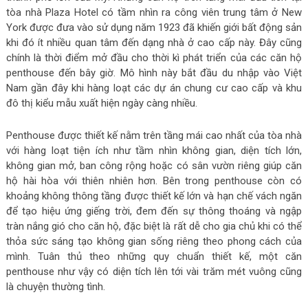
tòa nhà Plaza Hotel có tầm nhìn ra công viên trung tâm ở New
York được đưa vào sử dụng năm 1923 đã khiến giới bất động sản
khi đó ít nhiều quan tâm đến dạng nhà ở cao cấp này. Đây cũng
chính là thời điểm mở đầu cho thời kì phát triển của các căn hộ
penthouse đến bây giờ. Mô hình này bắt đầu du nhập vào Việt
Nam gần đây khi hàng loạt các dự án chung cư cao cấp và khu
đô thị kiểu mẫu xuất hiện ngày càng nhiều.
Penthouse được thiết kế nằm trên tầng mái cao nhất của tòa nhà
với hàng loạt tiện ích như tầm nhìn không gian, diện tích lớn,
không gian mở, ban công rộng hoặc có sân vườn riêng giúp căn
hộ hài hòa với thiên nhiên hơn. Bên trong penthouse còn có
khoảng không thông tầng được thiết kế lớn và hạn chế vách ngăn
để tạo hiệu ứng giếng trời, đem đến sự thông thoáng và ngập
tràn nắng gió cho căn hộ, đặc biệt là rất dễ cho gia chủ khi có thể
thỏa sức sáng tạo không gian sống riêng theo phong cách của
mình. Tuân thủ theo những quy chuẩn thiết kế, một căn
penthouse như vậy có diện tích lên tới vài trăm mét vuông cũng
là chuyện thường tình.