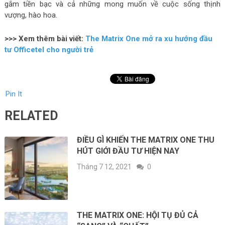
gắm tiền bạc và cả những mong muốn về cuộc sống thịnh
vượng, hào hoa.
>>> Xem thêm bài viết:
The Matrix One mở ra xu hướng đầu
tư Officetel cho người trẻ
Pin It
RELATED
ĐIỀU GÌ KHIẾN THE MATRIX ONE THU
HÚT GIỚI ĐẦU TƯ HIỆN NAY
Tháng 7 12, 2021
0
THE MATRIX ONE: HỘI TỤ ĐỦ CẢ