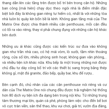
thang dẫn lên các tầng trên được bố trí bên trong căn hộ. Những
ban công (mái hiên) chạy dọc theo ngôi nhà là điểm nhấn đặc
biệt bởi đây là không gian riêng tư hiếm có, nhất là với những tòa
nhà luôn bị quây kín bốn bề là kính. Không gian tầng mái của The
Matrix One được chia thành nhiều căn penthouse, mỗi căn đều
có lối ra vào riêng, thay vì phải chung đụng với những căn hộ khác
bên dưới.
Những ưu ái khác cũng được các kiến trúc sư đưa vào không
gian như trần nhà cao, có hệ mái vòm, lò sưởi, tầm nhìn thoáng
rộng, cửa sổ lớn, nhiều phòng sinh hoạt, không gian văn phòng,…
và nhiều tiện ích khác nữa. Khu bếp là một trong những nơi được
chủ đầu tư dày công bố trí với các thiết bị sang trọng bằng thép
không gỉ, mặt đá granite, đảo bếp, quầy bar, khu để rượu…
Bên cạnh đó, chủ nhân của các căn penthouse nói riêng và cư
dân của The Matrix One nói chung đều được trải nghiệm hệ thống
hơn 80 dịch vụ tiện ích đa dạng bên trong nội khu. Từ những trung
tâm thương mại lớn, quán cà phê, phòng làm việc cho đến bể bơi
vô cực tràn viền, sân thể thao, khu vui chơi, giải trí, vườn địa đàng,