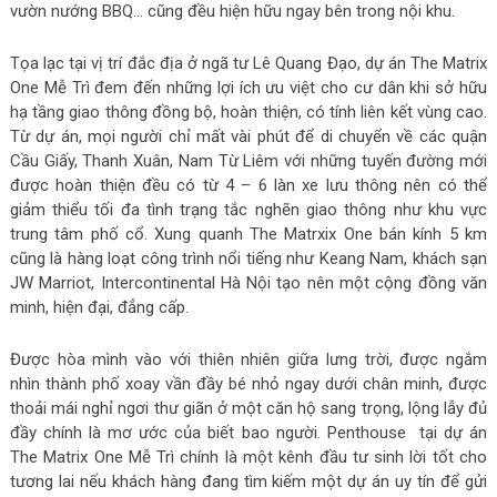
vườn nướng BBQ… cũng đều hiện hữu ngay bên trong nội khu.
Tọa lạc tại vị trí đắc địa ở ngã tư Lê Quang Đạo, dự án The Matrix
One Mễ Trì đem đến những lợi ích ưu việt cho cư dân khi sở hữu
hạ tầng giao thông đồng bộ, hoàn thiện, có tính liên kết vùng cao.
Từ dự án, mọi người chỉ mất vài phút để di chuyển về các quận
Cầu Giấy, Thanh Xuân, Nam Từ Liêm với những tuyến đường mới
được hoàn thiện đều có từ 4 – 6 làn xe lưu thông nên có thể
giảm thiểu tối đa tình trạng tắc nghẽn giao thông như khu vực
trung tâm phố cổ. Xung quanh The Matrxix One bán kính 5 km
cũng là hàng loạt công trình nổi tiếng như Keang Nam, khách sạn
JW Marriot, Intercontinental Hà Nội tạo nên một cộng đồng văn
minh, hiện đại, đẳng cấp.
Được hòa mình vào với thiên nhiên giữa lưng trời, được ngắm
nhìn thành phố xoay vần đầy bé nhỏ ngay dưới chân minh, được
thoải mái nghỉ ngơi thư giãn ở một căn hộ sang trọng, lộng lẫy đủ
đầy chính là mơ ước của biết bao người. Penthouse tại dự án
The Matrix One Mễ Trì chính là một kênh đầu tư sinh lời tốt cho
tương lai nếu khách hàng đang tìm kiếm một dự án uy tín để gửi